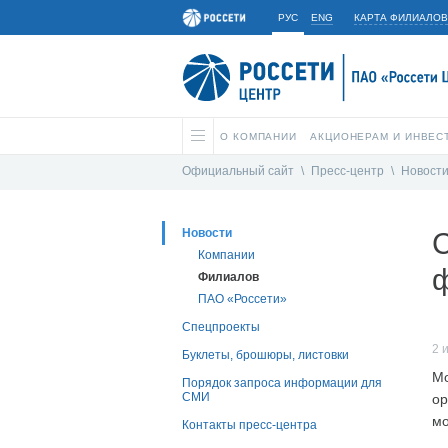
РУС
ENG
КАРТА ФИЛИАЛОВ
О КОМПАНИИ
АКЦИОНЕРАМ И ИНВЕС
Официальный сайт
\
Пресс-центр
\
Новост
Новости
С
Компании
Филиалов
ПАО «Россети»
Спецпроекты
2 
Буклеты, брошюры, листовки
Мо
Порядок запроса информации для
СМИ
ор
мо
Контакты пресс-центра