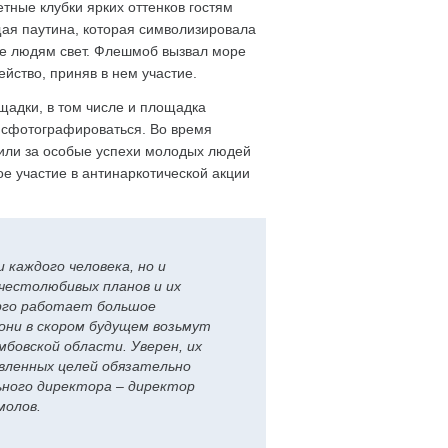
тные клубки ярких оттенков гостям
ая паутина, которая символизировала
ие людям свет. Флешмоб вызвал море
йство, приняв в нем участие.
щадки, в том числе и площадка
 сфотографироваться. Во время
дили за особые успехи молодых людей
е участие в антинаркотической акции
 каждого человека, но и
честолюбивых планов и их
ерго работает большое
 они в скором будущем возьмут
бовской области. Уверен, их
вленных целей обязательно
ного директора – директор
молов.