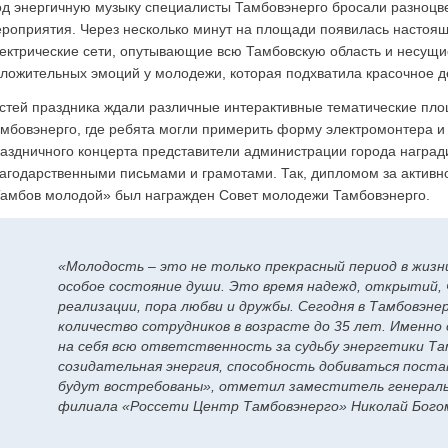
д энергичную музыку специалисты Тамбовэнерго бросали разноцве
роприятия. Через несколько минут на площади появилась настоящ
ектрические сети, опутывающие всю Тамбовскую область и несущ
ложительных эмоций у молодежи, которая подхватила красочное де
стей праздника ждали различные интерактивные тематические пло
мбовэнерго, где ребята могли примерить форму электромонтера и
аздничного концерта представители администрации города награ
агодарственными письмами и грамотами. Так, дипломом за активно
амбов молодой» был награжден Совет молодежи Тамбовэнерго.
«Молодость – это не только прекрасный период в жизни
особое состояние души. Это время надежд, открытий, 
реализации, пора любви и дружбы. Сегодня в Тамбовэн
количество сотрудников в возрасте до 35 лет. Именно
на себя всю ответственность за судьбу энергетики Там
созидательная энергия, способность добиваться поста
будут востребованы», отметил заместитель генераль
филиала «Россети Центр Тамбовэнерго» Николай Бого