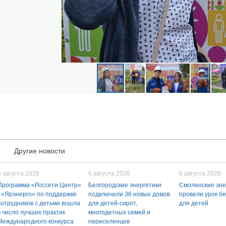
Другие новости
6 августа 2026
6 августа 2026
6 августа 2026
Программа «Россети Центр»
Белгородские энергетики
Смоленские эне
- «Ярэнерго» по поддержке
подключили 36 новых домов
провели урок б
сотрудников с детьми вошла
для детей-сирот,
для детей
в число лучших практик
многодетных семей и
Международного конкурса
переселенцев