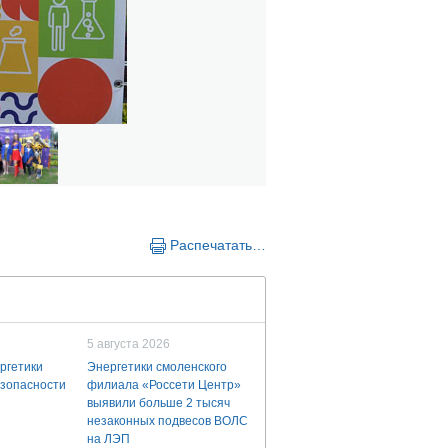
Распечатать…
5 августа 2026
ргетики
Энергетики смоленского
езопасности
филиала «Россети Центр»
выявили больше 2 тысяч
незаконных подвесов ВОЛС
на ЛЭП