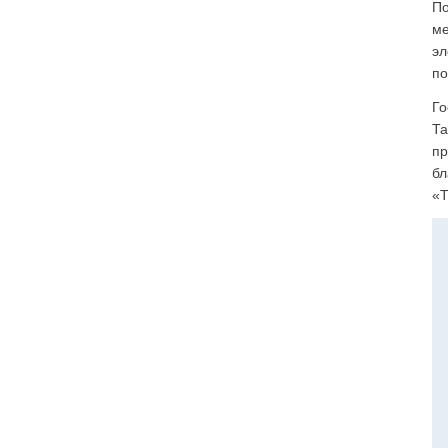
По
ме
эл
по
Го
Та
пр
бл
«Т