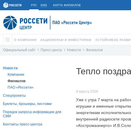
РУС
ENG
КАРТА ФИЛИАЛОВ
О КОМПАНИИ
АКЦИОНЕРАМ И ИНВЕСТОРАМ
УСТОЙЧИВОЕ РАЗВИ
Официальный сайт
\
Пресс-центр
\
Новости
\
Филиалов
Новости
Тепло поздр
Компании
Филиалов
ПАО «Россети»
9 марта 2006
Спецпроекты
Уже с утра 7 марта на рабо
Буклеты, брошюры, листовки
игрушки и именные открытк
Порядок запроса информации для
энергетикам исполнительно
СМИ
внутренней радиосети проз
Контакты пресс-центра
«Костромаэнерго» И.В.Солон