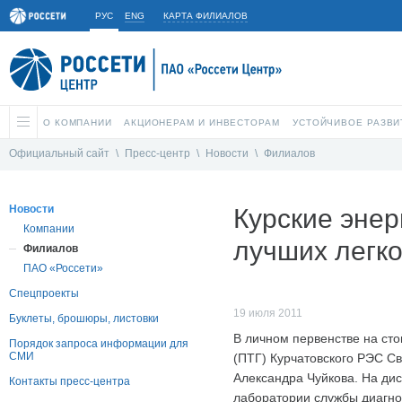
РУС
ENG
КАРТА ФИЛИАЛОВ
О КОМПАНИИ
АКЦИОНЕРАМ И ИНВЕСТОРАМ
УСТОЙЧИВОЕ РАЗВИ
Официальный сайт
\
Пресс-центр
\
Новости
\
Филиалов
Новости
Курские эне
Компании
лучших легк
Филиалов
ПАО «Россети»
Спецпроекты
19 июля 2011
Буклеты, брошюры, листовки
В личном первенстве на ст
Порядок запроса информации для
СМИ
(ПТГ) Курчатовского РЭС С
Александра Чуйкова. На ди
Контакты пресс-центра
лаборатории службы диагно