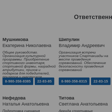
Ответствен
Мушникова
Шипулин
Екатерина Николаевна
Владимир Андреевич
Общее руководство.
Организация встречи
Организация культурной
участников Спартакиады на
программы. Приобретение
месте проведения
спортивного инвентаря,
соревнований. Обеспечение
спортивной формы, наградной
безопасности проведения
атрибутики, призов и
соревнований
подарков для победителей,
призеров и участников
Спартакиады
8-980-358-8385
22-83-85
8-980-358-8315
22-83-15
Нефедова
Титова
Наталья Анатольевна
Светлана Анатольевна
Подготовка сценария
Аренда спортивных