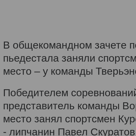
В общекомандном зачете по
пьедестала заняли спортс
место – у команды Тверьэне
Победителем соревнований
представитель команды Во
место занял спортсмен Кур
- липчанин Павел Скуратов