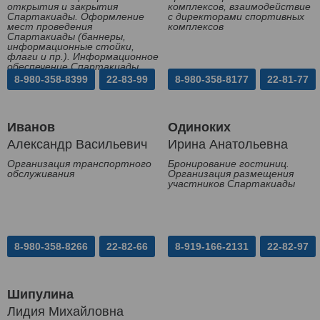
открытия и закрытия
комплексов, взаимодействие
Спартакиады. Оформление
с директорами спортивных
мест проведения
комплексов
Спартакиады (баннеры,
информационные стойки,
флаги и пр.). Информационное
обеспечение Спартакиады
8-980-358-8399
22-83-99
8-980-358-8177
22-81-77
Иванов
Одиноких
Александр Васильевич
Ирина Анатольевна
Организация транспортного
Бронирование гостиниц.
обслуживания
Организация размещения
участников Спартакиады
8-980-358-8266
22-82-66
8-919-166-2131
22-82-97
Шипулина
Лидия Михайловна