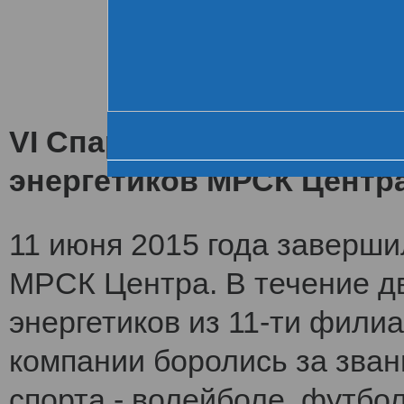
Хроника VI летне
За день до старта
Церемония открытия
VI Спартакиада заверши
энергетиков МРСК Центр
11 июня 2015 года заверши
МРСК Центра. В течение дв
энергетиков из 11-ти фили
компании боролись за зван
спорта - волейболе, футбол