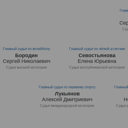
Глав
Сер
Суд
Главный судья по волейболу
Главный судья по лёгкой атлетике
Бородин
Севостьянова
Сергей Николаевич
Елена Юрьевна
Судья высшей категории
Судья республиканской категории
Главный судья по гиревому спорту
Главный
Лукьянов
Алексей Дмитриевич
Н
Судья международной категории
Судья 