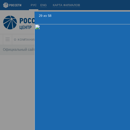
РУС
ENG
КАРТА ФИЛИАЛОВ
29
из
58
О КОМПАНИИ
АКЦИОНЕРАМ И ИНВЕСТОРАМ
УСТОЙЧИВОЕ РАЗВИ
Официальный сайт
\
Спартакиада
\
Спартакиада 2017
\
Соревнования 
Летняя Спартаки
09 - 
Хроника
Фотогалерея