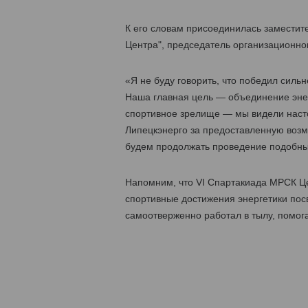
К его словам присоединилась замести
Центра", председатель организационно
«Я не буду говорить, что победил силь
Наша главная цель — объединение эне
спортивное зрелище — мы видели наст
Липецкэнерго за предоставленную возмо
будем продолжать проведение подобных
Напомним, что VI Cпартакиада МРСК Це
спортивные достижения энергетики посв
самоотверженно работал в тылу, помог