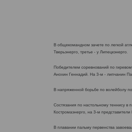
В общекомандном зачете по легкой атл
Тверьэнерго, третье - у Липецкэнерго.
Победителем соревнований по гиревому
Анохин Геннадий. На 3-м - липчанин Па
В напряженной борьбе по волейболу по
Состязания по настольному теннису в 
Костромаэнерго, на 3-м представители 
В плавании пальму первенства завоевал