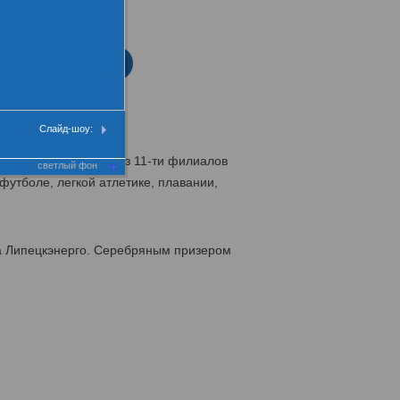
нтра
еремония закрытия
Слайд-шоу:
сменов-энергетиков из 11-ти филиалов
светлый фон
футболе, легкой атлетике, плавании,
а Липецкэнерго. Серебряным призером