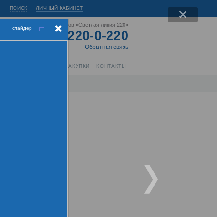
ПОИСК
ЛИЧНЫЙ КАБИНЕТ
Горячая линия энергетиков «Светлая линия 220»
слайдер
8-800-220-0-220
Короткий номер:
220
Обратная связь
РЫТИЕ ИНФОРМАЦИИ
ЗАКУПКИ
КОНТАКТЫ
Центра"
торы