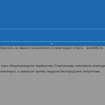
ника VI летней Спартакиады МРСК Це
Церемония открытия
Первый день
Второй день
Ц
й липецких энергетиков МРСК Центра
такиада энергетиков МРСК Центра. В течение двух дней 500 спорт
оролись за звание сильнейшего в семи видах спорта - волейболе, 
й игры общекомандное первенство Спартакиады завоевала команд
ежэнерго, а замкнули тройку лидеров Белгородские энергетики.