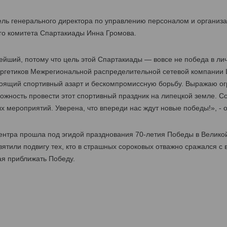
тель генерального директора по управлению персоналом и орган
го комитета Спартакиады Инна Громова.
нейший, потому что цель этой Спартакиады — вовсе не победа в ли
ргетиков Межрегиональной распределительной сетевой компании 
оящий спортивный азарт и бескомпромиссную борьбу. Выражаю ог
жность провести этот спортивный праздник на липецкой земле. Со
 мероприятий. Уверена, что впереди нас ждут новые победы!», - 
нтра прошла под эгидой празднования 70-летия Победы в Велико
ятили подвигу тех, кто в страшных сороковых отважно сражался с 
ая приближать Победу.