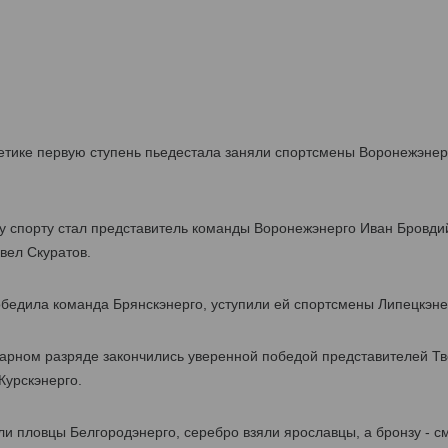
етике первую ступень пьедестала заняли спортсмены Воронежэнерг
 спорту стал представитель команды Воронежэнерго Иван Бровдий
вел Скуратов.
бедила команда Брянскэнерго, уступили ей спортсмены Липецкэнер
парном разряде закончились уверенной победой представителей Тв
Курскэнерго.
и пловцы Белгородэнерго, серебро взяли ярославцы, а бронзу - с