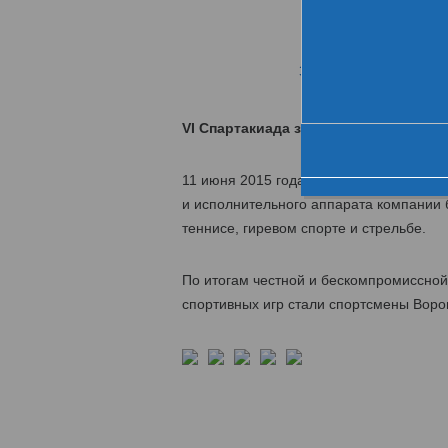
Хро
За день до старта
VI Спартакиада завершилась победо
11 июня 2015 года завершилась VI Спар
и исполнительного аппарата компании б
теннисе, гиревом спорте и стрельбе.
По итогам честной и бескомпромиссно
спортивных игр стали спортсмены Ворон