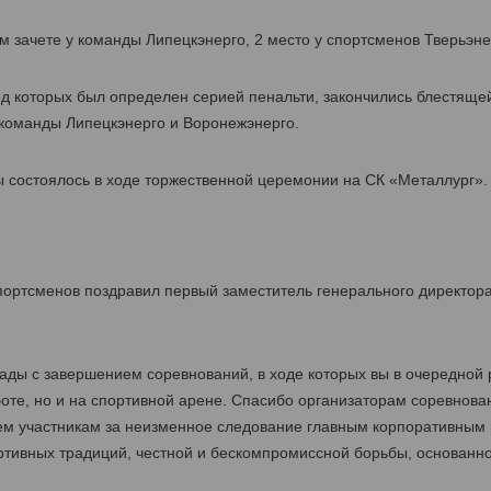
м зачете у команды Липецкэнерго, 2 место у спортсменов Тверьэнер
д которых был определен серией пенальти, закончились блестяще
 команды Липецкэнерго и Воронежэнерго.
 состоялось в ходе торжественной церемонии на СК «Металлург».
портсменов поздравил первый заместитель генерального директор
ды с завершением соревнований, в ходе которых вы в очередной р
оте, но и на спортивной арене. Спасибо организаторам соревнова
ем участникам за неизменное следование главным корпоративным
ртивных традиций, честной и бескомпромиссной борьбы, основанно