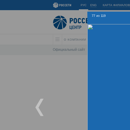
РУС
ENG
КАРТА ФИЛИАЛОВ
77
из
119
О КОМПАНИИ
АКЦИОНЕРАМ И ИНВЕС
Официальный сайт
\
Спартакиада
\
Спарта
Летняя
Хрон