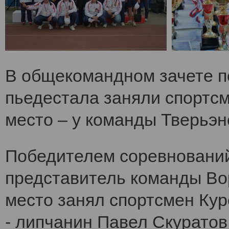
В общекомандном зачете по
пьедестала заняли спортс
место – у команды Тверьэне
Победителем соревнований
представитель команды Во
место занял спортсмен Кур
- липчанин Павел Скуратов