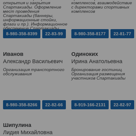
открытия и закрытия
комплексов, взаимодействие
Спартакиады. Оформление
с директорами спортивных
мест проведения
комплексов
Спартакиады (баннеры,
информационные стойки,
флаги и пр.). Информационное
обеспечение Спартакиады
8-980-358-8399
22-83-99
8-980-358-8177
22-81-77
Иванов
Одиноких
Александр Васильевич
Ирина Анатольевна
Организация транспортного
Бронирование гостиниц.
обслуживания
Организация размещения
участников Спартакиады
8-980-358-8266
22-82-66
8-919-166-2131
22-82-97
Шипулина
Лидия Михайловна