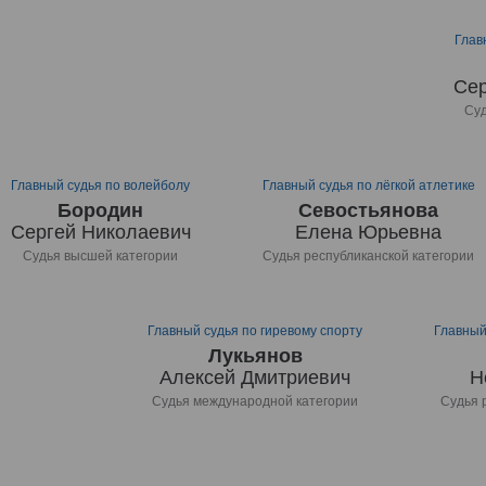
Глав
Сер
Суд
Главный судья по волейболу
Главный судья по лёгкой атлетике
Бородин
Севостьянова
Сергей Николаевич
Елена Юрьевна
Судья высшей категории
Судья республиканской категории
Главный судья по гиревому спорту
Главный
Лукьянов
Алексей Дмитриевич
Н
Судья международной категории
Судья 