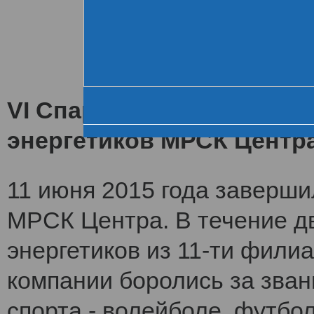
Хроника VI летне
За день до старта
Церемония открытия
VI Спартакиада заверши
энергетиков МРСК Центр
11 июня 2015 года заверши
МРСК Центра. В течение дв
энергетиков из 11-ти фили
компании боролись за зван
спорта - волейболе, футбол