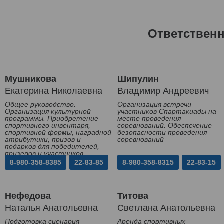
Ответствен
Мушникова
Шипулин
Екатерина Николаевна
Владимир Андреевич
Общее руководство.
Организация встречи
Организация культурной
участников Спартакиады на
программы. Приобретение
месте проведения
спортивного инвентаря,
соревнований. Обеспечение
спортивной формы, наградной
безопасности проведения
атрибутики, призов и
соревнований
подарков для победителей,
призеров и участников
Спартакиады
8-980-358-8385
22-83-85
8-980-358-8315
22-83-15
Нефедова
Титова
Наталья Анатольевна
Светлана Анатольевна
Подготовка сценария
Аренда спортивных