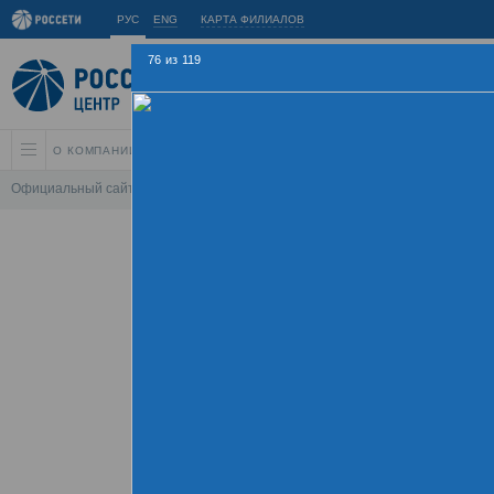
РУС
ENG
КАРТА ФИЛИАЛОВ
76
из
119
О КОМПАНИИ
АКЦИОНЕРАМ И ИНВЕСТОРАМ
УСТОЙЧИВОЕ РАЗВИ
Официальный сайт
\
Спартакиада
\
Спартакиада 2015
\
Церемония зак
Летняя Спартаки
09 - 
Хроника
Фотогалерея