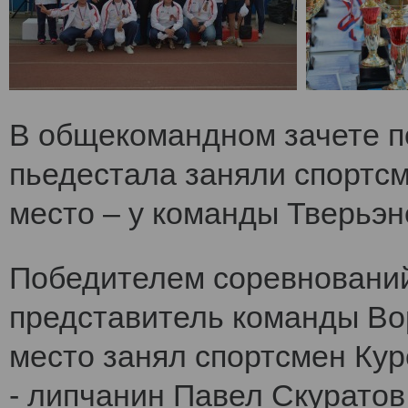
В общекомандном зачете по
пьедестала заняли спортс
место – у команды Тверьэне
Победителем соревнований
представитель команды Во
место занял спортсмен Кур
- липчанин Павел Скуратов