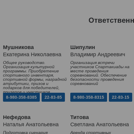
Ответствен
Мушникова
Шипулин
Екатерина Николаевна
Владимир Андреевич
Общее руководство.
Организация встречи
Организация культурной
участников Спартакиады на
программы. Приобретение
месте проведения
спортивного инвентаря,
соревнований. Обеспечение
спортивной формы, наградной
безопасности проведения
атрибутики, призов и
соревнований
подарков для победителей,
призеров и участников
Спартакиады
8-980-358-8385
22-83-85
8-980-358-8315
22-83-15
Нефедова
Титова
Наталья Анатольевна
Светлана Анатольевна
Подготовка сценария
Аренда спортивных