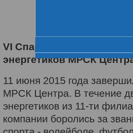
Хроника VI летне
За день до старта
Церемония открытия
VI Спартакиада заверши
энергетиков МРСК Центр
11 июня 2015 года заверши
МРСК Центра. В течение дв
энергетиков из 11-ти фили
компании боролись за зван
спорта - волейболе, футбол