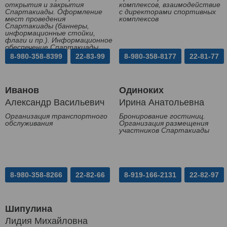
открытия и закрытия
комплексов, взаимодействие
Спартакиады. Оформление
с директорами спортивных
мест проведения
комплексов
Спартакиады (баннеры,
информационные стойки,
флаги и пр.). Информационное
обеспечение Спартакиады
8-980-358-8399
22-83-99
8-980-358-8177
22-81-77
Иванов
Одиноких
Александр Васильевич
Ирина Анатольевна
Организация транспортного
Бронирование гостиниц.
обслуживания
Организация размещения
участников Спартакиады
8-980-358-8266
22-82-66
8-919-166-2131
22-82-97
Шипулина
Лидия Михайловна