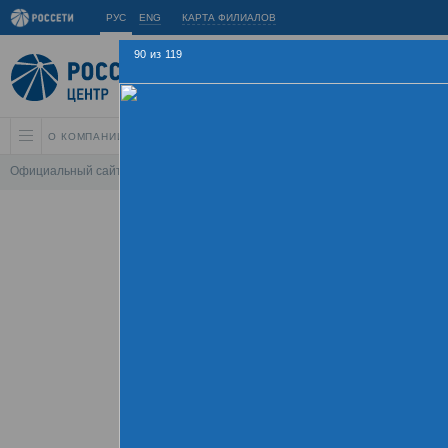
РУС
ENG
КАРТА ФИЛИАЛОВ
90
из
119
О КОМПАНИИ
АКЦИОНЕРАМ И ИНВЕСТОРАМ
УСТОЙЧИВОЕ РАЗВИ
Официальный сайт
\
Спартакиада
\
Спартакиада 2015
\
Церемония зак
Летняя Спартаки
09 - 
Хроника
Фотогалерея