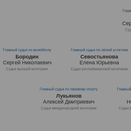
Глав
Сер
Суд
Главный судья по волейболу
Главный судья по лёгкой атлетике
Бородин
Севостьянова
Сергей Николаевич
Елена Юрьевна
Судья высшей категории
Судья республиканской категории
Главный судья по гиревому спорту
Главный
Лукьянов
Алексей Дмитриевич
Н
Судья международной категории
Судья 