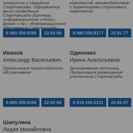
открытия и закрытия
комплексов, взаимодействие
Спартакиады. Оформление
с директорами спортивных
мест проведения
комплексов
Спартакиады (баннеры,
информационные стойки,
флаги и пр.). Информационное
обеспечение Спартакиады
8-980-358-8399
22-83-99
8-980-358-8177
22-81-77
Иванов
Одиноких
Александр Васильевич
Ирина Анатольевна
Организация транспортного
Бронирование гостиниц.
обслуживания
Организация размещения
участников Спартакиады
8-980-358-8266
22-82-66
8-919-166-2131
22-82-97
Шипулина
Лидия Михайловна