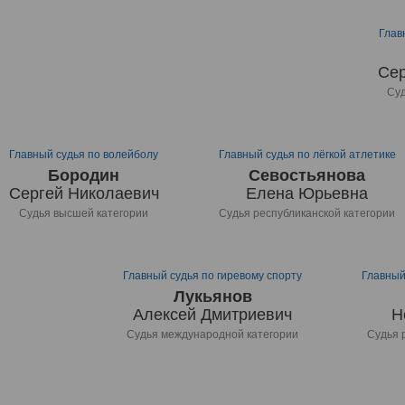
Глав
Сер
Суд
Главный судья по волейболу
Главный судья по лёгкой атлетике
Бородин
Севостьянова
Сергей Николаевич
Елена Юрьевна
Судья высшей категории
Судья республиканской категории
Главный судья по гиревому спорту
Главный
Лукьянов
Алексей Дмитриевич
Н
Судья международной категории
Судья 