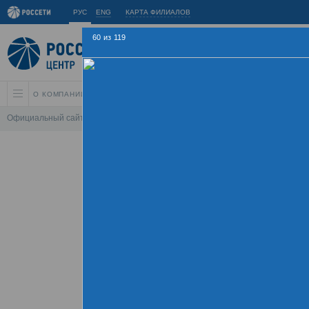
РУС
ENG
КАРТА ФИЛИАЛОВ
60
из
119
О КОМПАНИИ
АКЦИОНЕРАМ И ИНВЕСТОРАМ
УСТОЙЧИВОЕ РАЗВИ
Официальный сайт
\
Спартакиада
\
Спартакиада 2015
\
Церемония зак
Летняя Спартаки
09 - 
Хроника
Фотогалерея