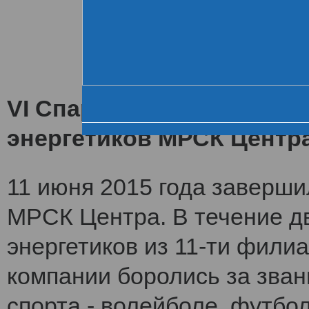
Хроника VI летне
За день до старта
Церемония открытия
VI Спартакиада заверши
энергетиков МРСК Центр
11 июня 2015 года заверши
МРСК Центра. В течение дв
энергетиков из 11-ти фили
компании боролись за зван
спорта - волейболе, футбол