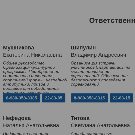
Ответствен
Мушникова
Шипулин
Екатерина Николаевна
Владимир Андреевич
Общее руководство.
Организация встречи
Организация культурной
участников Спартакиады на
программы. Приобретение
месте проведения
спортивного инвентаря,
соревнований. Обеспечение
спортивной формы, наградной
безопасности проведения
атрибутики, призов и
соревнований
подарков для победителей,
призеров и участников
Спартакиады
8-980-358-8385
22-83-85
8-980-358-8315
22-83-15
Нефедова
Титова
Наталья Анатольевна
Светлана Анатольевна
Подготовка сценария
Аренда спортивных