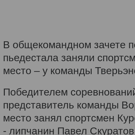
В общекомандном зачете по
пьедестала заняли спортс
место – у команды Тверьэне
Победителем соревнований
представитель команды Во
место занял спортсмен Кур
- липчанин Павел Скуратов