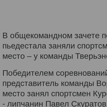
В общекомандном зачете по
пьедестала заняли спортс
место – у команды Тверьэне
Победителем соревнований
представитель команды Во
место занял спортсмен Кур
- липчанин Павел Скуратов