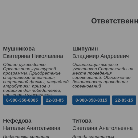
Ответствен
Мушникова
Шипулин
Екатерина Николаевна
Владимир Андреевич
Общее руководство.
Организация встречи
Организация культурной
участников Спартакиады на
программы. Приобретение
месте проведения
спортивного инвентаря,
соревнований. Обеспечение
спортивной формы, наградной
безопасности проведения
атрибутики, призов и
соревнований
подарков для победителей,
призеров и участников
Спартакиады
8-980-358-8385
22-83-85
8-980-358-8315
22-83-15
Нефедова
Титова
Наталья Анатольевна
Светлана Анатольевна
Подготовка сценария
Аренда спортивных