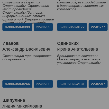
открытия и закрытия
комплексов, взаимодействие
Спартакиады. Оформление
с директорами спортивных
мест проведения
комплексов
Спартакиады (баннеры,
информационные стойки,
флаги и пр.). Информационное
обеспечение Спартакиады
8-980-358-8399
22-83-99
8-980-358-8177
22-81-77
Иванов
Одиноких
Александр Васильевич
Ирина Анатольевна
Организация транспортного
Бронирование гостиниц.
обслуживания
Организация размещения
участников Спартакиады
8-980-358-8266
22-82-66
8-919-166-2131
22-82-97
Шипулина
Лидия Михайловна