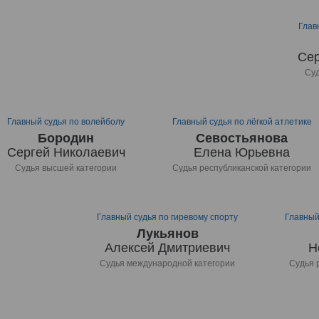
Глав
Сер
Суд
Главный судья по волейболу
Главный судья по лёгкой атлетике
Бородин
Севостьянова
Сергей Николаевич
Елена Юрьевна
Судья высшей категории
Судья республиканской категории
Главный судья по гиревому спорту
Главный
Лукьянов
Алексей Дмитриевич
Н
Судья международной категории
Судья 