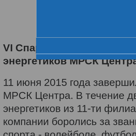
Хроника VI летне
За день до старта
Церемония открытия
VI Спартакиада заверши
энергетиков МРСК Центр
11 июня 2015 года заверши
МРСК Центра. В течение дв
энергетиков из 11-ти фили
компании боролись за зван
спорта - волейболе, футбол