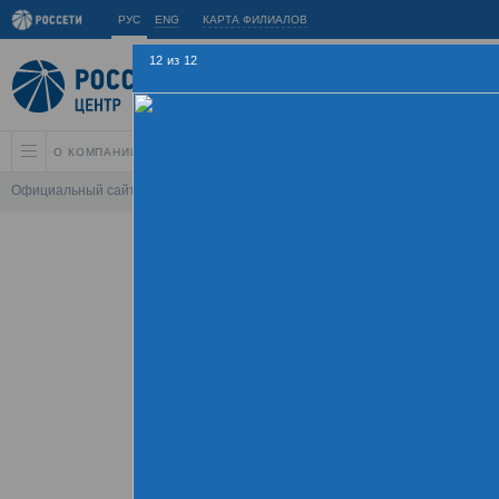
РУС
ENG
КАРТА ФИЛИАЛОВ
12
из
12
О КОМПАНИИ
АКЦИОНЕРАМ И ИНВЕСТОРАМ
УСТОЙЧИВОЕ РАЗВИ
Официальный сайт
\
Спартакиада
\
Спартакиада 2015
\
Соревнования 
Летняя Спартаки
09 - 
Хроника
Фотогалерея