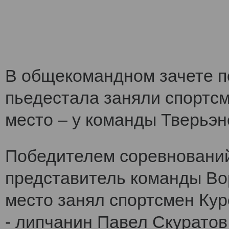
В общекомандном зачете по
пьедестала заняли спортс
место – у команды Тверьэне
Победителем соревнований
представитель команды Во
место занял спортсмен Кур
- липчанин Павел Скуратов