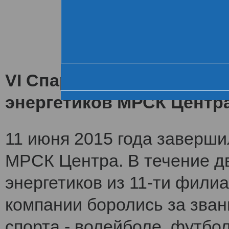
Хроника VI летне
За день до старта
Церемония открытия
VI Спартакиада заверши
энергетиков МРСК Центр
11 июня 2015 года заверши
МРСК Центра. В течение дв
энергетиков из 11-ти фили
компании боролись за зван
спорта - волейболе, футбол