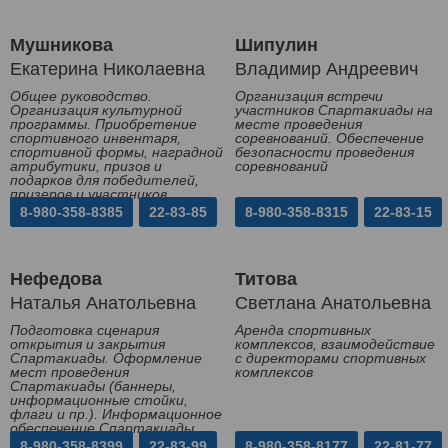
Мушникова
Шипулин
Екатерина Николаевна
Владимир Андреевич
Общее руководство.
Организация встречи
Организация культурной
участников Спартакиады на
программы. Приобретение
месте проведения
спортивного инвентаря,
соревнований. Обеспечение
спортивной формы, наградной
безопасности проведения
атрибутики, призов и
соревнований
подарков для победителей,
призеров и участников
Спартакиады
8-980-358-8385
22-83-85
8-980-358-8315
22-83-15
Нефедова
Титова
Наталья Анатольевна
Светлана Анатольевна
Подготовка сценария
Аренда спортивных
открытия и закрытия
комплексов, взаимодействие
Спартакиады. Оформление
с директорами спортивных
мест проведения
комплексов
Спартакиады (баннеры,
информационные стойки,
флаги и пр.). Информационное
обеспечение Спартакиады
8-980-358-8399
22-83-99
8-980-358-8177
22-81-77