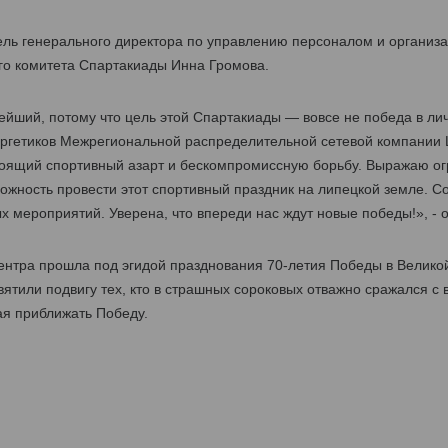
тель генерального директора по управлению персоналом и орган
го комитета Спартакиады Инна Громова.
нейший, потому что цель этой Спартакиады — вовсе не победа в ли
ргетиков Межрегиональной распределительной сетевой компании 
оящий спортивный азарт и бескомпромиссную борьбу. Выражаю ог
жность провести этот спортивный праздник на липецкой земле. Со
 мероприятий. Уверена, что впереди нас ждут новые победы!», - 
нтра прошла под эгидой празднования 70-летия Победы в Велико
ятили подвигу тех, кто в страшных сороковых отважно сражался с 
ая приближать Победу.