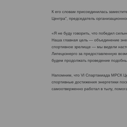
К его словам присоединилась замести
Центра", председатель организационно
«Я не буду говорить, что победил силь
Наша главная цель — объединение эне
спортивное зрелище — мы видели наст
Липецкэнерго за предоставленную возмо
будем продолжать проведение подобных
Напомним, что VI Cпартакиада МРСК Це
спортивные достижения энергетики посв
самоотверженно работал в тылу, помог