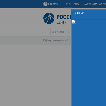
РУС
ENG
КАРТА ФИЛИАЛОВ
6
из
29
О КОМПАНИИ
АКЦИОНЕРАМ И ИНВЕС
Официальный сайт
\
Спартакиада
\
Спарта
Летняя
Хрон