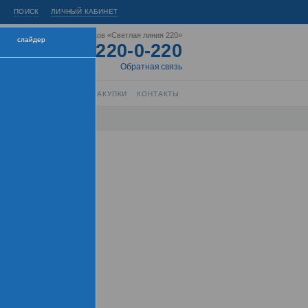
ПОИСК
ЛИЧНЫЙ КАБИНЕТ
Горячая линия энергетиков «Светлая линия 220»
слайдер
8-800-220-0-220
Короткий номер:
220
Обратная связь
РЫТИЕ ИНФОРМАЦИИ
ЗАКУПКИ
КОНТАКТЫ
Центра"
торы