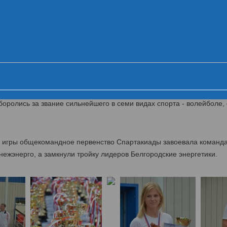
ника VI летней Спартакиады МРСК Це
Церемония открытия
Первый день
Второй день
Ц
й липецких энергетиков МРСК Центра
такиада энергетиков МРСК Центра. В течение двух дней 500 спорт
оролись за звание сильнейшего в семи видах спорта - волейболе, 
й игры общекомандное первенство Спартакиады завоевала команд
ежэнерго, а замкнули тройку лидеров Белгородские энергетики.