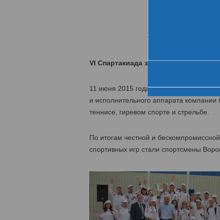
Хро
За день до старта
VI Спартакиада завершилась победо
11 июня 2015 года завершилась VI Спар
и исполнительного аппарата компании б
теннисе, гиревом спорте и стрельбе.
По итогам честной и бескомпромиссно
спортивных игр стали спортсмены Ворон