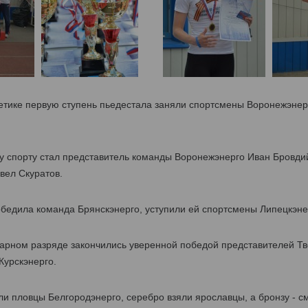
етике первую ступень пьедестала заняли спортсмены Воронежэнерг
 спорту стал представитель команды Воронежэнерго Иван Бровдий
вел Скуратов.
бедила команда Брянскэнерго, уступили ей спортсмены Липецкэнер
парном разряде закончились уверенной победой представителей Тв
Курскэнерго.
и пловцы Белгородэнерго, серебро взяли ярославцы, а бронзу - с