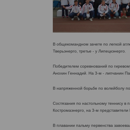
В общекомандном зачете по легкой атл
Тверьэнерго, третье - у Липецкэнерго.
Победителем соревнований по гиревому
Анохин Геннадий. На 3-м - липчанин Па
В напряженной борьбе по волейболу по
Состязания по настольному теннису в 
Костромаэнерго, на 3-м представители 
В плавании пальму первенства завоевал