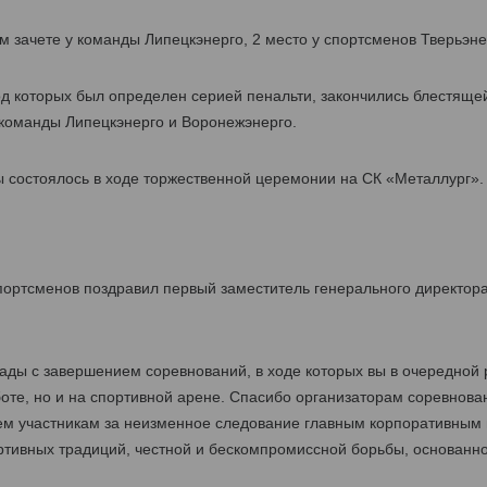
м зачете у команды Липецкэнерго, 2 место у спортсменов Тверьэнер
д которых был определен серией пенальти, закончились блестяще
 команды Липецкэнерго и Воронежэнерго.
 состоялось в ходе торжественной церемонии на СК «Металлург».
портсменов поздравил первый заместитель генерального директор
ды с завершением соревнований, в ходе которых вы в очередной р
оте, но и на спортивной арене. Спасибо организаторам соревнова
ем участникам за неизменное следование главным корпоративным
ртивных традиций, честной и бескомпромиссной борьбы, основанно