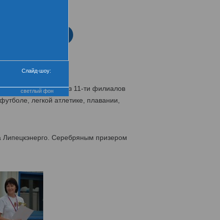
нтра
еремония закрытия
Слайд-шоу:
сменов-энергетиков из 11-ти филиалов
светлый фон
футболе, легкой атлетике, плавании,
а Липецкэнерго. Серебряным призером