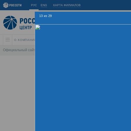
РУС
ENG
КАРТА ФИЛИАЛОВ
13
из
29
О КОМПАНИИ
АКЦИОНЕРАМ И ИНВЕСТОРАМ
УСТОЙЧИВОЕ РАЗВИ
Официальный сайт
\
Спартакиада
\
Спартакиада 2015
\
Соревнования по
Летняя Спартаки
09 - 
Хроника
Фотогалерея