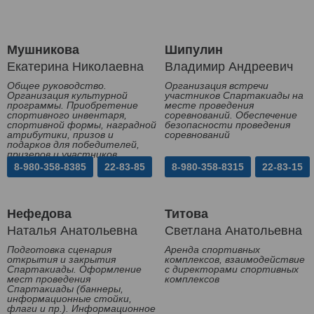
Мушникова
Шипулин
Екатерина Николаевна
Владимир Андреевич
Общее руководство.
Организация встречи
Организация культурной
участников Спартакиады на
программы. Приобретение
месте проведения
спортивного инвентаря,
соревнований. Обеспечение
спортивной формы, наградной
безопасности проведения
атрибутики, призов и
соревнований
подарков для победителей,
призеров и участников
Спартакиады
8-980-358-8385
22-83-85
8-980-358-8315
22-83-15
Нефедова
Титова
Наталья Анатольевна
Светлана Анатольевна
Подготовка сценария
Аренда спортивных
открытия и закрытия
комплексов, взаимодействие
Спартакиады. Оформление
с директорами спортивных
мест проведения
комплексов
Спартакиады (баннеры,
информационные стойки,
флаги и пр.). Информационное