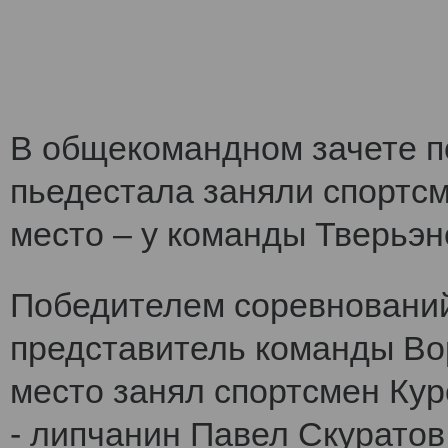
В общекомандном зачете по
пьедестала заняли спортс
место – у команды Тверьэне
Победителем соревнований
представитель команды Во
место занял спортсмен Кур
- липчанин Павел Скуратов