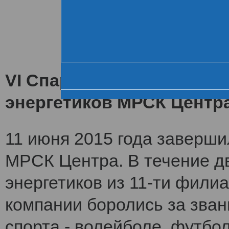
Хроника VI летне
За день до старта
Церемония открытия
VI Спартакиада заверши
энергетиков МРСК Центр
11 июня 2015 года заверши
МРСК Центра. В течение дв
энергетиков из 11-ти фили
компании боролись за зван
спорта - волейболе, футбол