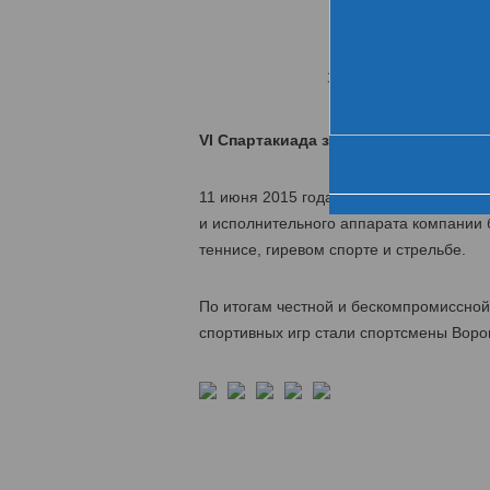
Хро
За день до старта
VI Спартакиада завершилась победо
11 июня 2015 года завершилась VI Спар
и исполнительного аппарата компании б
теннисе, гиревом спорте и стрельбе.
По итогам честной и бескомпромиссно
спортивных игр стали спортсмены Ворон