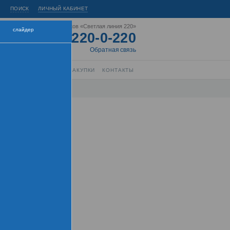
ПОИСК
ЛИЧНЫЙ КАБИНЕТ
Горячая линия энергетиков «Светлая линия 220»
слайдер
8-800-220-0-220
Короткий номер:
220
Обратная связь
РЫТИЕ ИНФОРМАЦИИ
ЗАКУПКИ
КОНТАКТЫ
нтра
торы