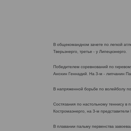
В общекомандном зачете по легкой атл
Тверьэнерго, третье - у Липецкэнерго.
Победителем соревнований по гиревому
Анохин Геннадий. На 3-м - липчанин Па
В напряженной борьбе по волейболу по
Состязания по настольному теннису в 
Костромаэнерго, на 3-м представители 
В плавании пальму первенства завоевал