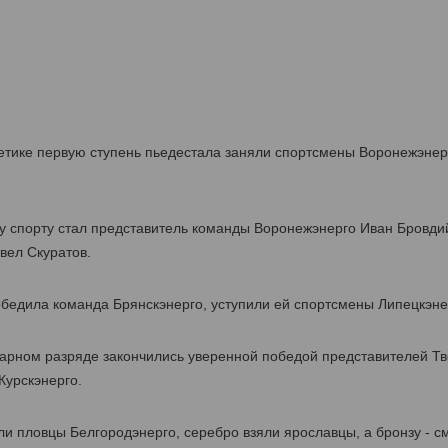
етике первую ступень пьедестала заняли спортсмены Воронежэнерг
 спорту стал представитель команды Воронежэнерго Иван Бровдий
вел Скуратов.
бедила команда Брянскэнерго, уступили ей спортсмены Липецкэнер
парном разряде закончились уверенной победой представителей Тв
Курскэнерго.
и пловцы Белгородэнерго, серебро взяли ярославцы, а бронзу - с