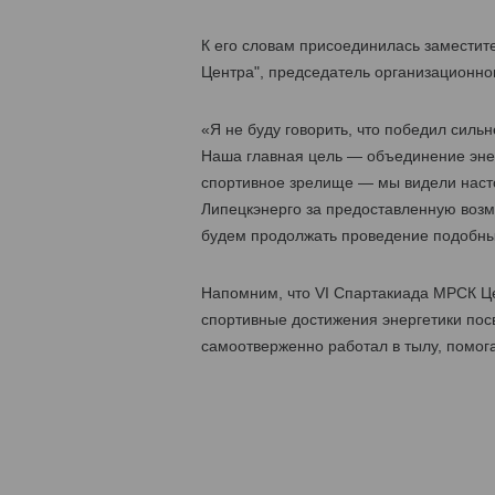
К его словам присоединилась замести
Центра", председатель организационно
«Я не буду говорить, что победил силь
Наша главная цель — объединение эне
спортивное зрелище — мы видели наст
Липецкэнерго за предоставленную возмо
будем продолжать проведение подобных
Напомним, что VI Cпартакиада МРСК Це
спортивные достижения энергетики посв
самоотверженно работал в тылу, помог