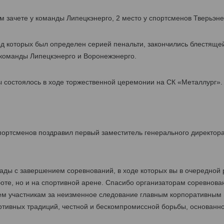
м зачете у команды Липецкэнерго, 2 место у спортсменов Тверьэнер
д которых был определен серией пенальти, закончились блестяще
 команды Липецкэнерго и Воронежэнерго.
 состоялось в ходе торжественной церемонии на СК «Металлург».
портсменов поздравил первый заместитель генерального директор
ды с завершением соревнований, в ходе которых вы в очередной р
оте, но и на спортивной арене. Спасибо организаторам соревнова
ем участникам за неизменное следование главным корпоративным
ртивных традиций, честной и бескомпромиссной борьбы, основанно