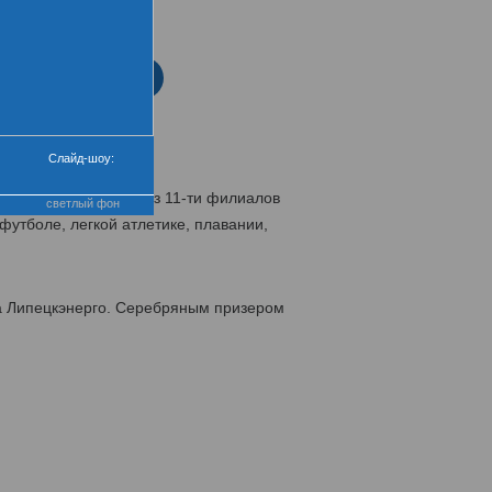
нтра
еремония закрытия
Слайд-шоу:
сменов-энергетиков из 11-ти филиалов
светлый фон
футболе, легкой атлетике, плавании,
а Липецкэнерго. Серебряным призером