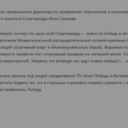
тель генерального директора по управлению персоналом и орган
го комитета Спартакиады Инна Громова.
нейший, потому что цель этой Спартакиады — вовсе не победа в ли
ргетиков Межрегиональной распределительной сетевой компании 
оящий спортивный азарт и бескомпромиссную борьбу. Выражаю ог
жность провести этот спортивный праздник на липецкой земле. Со
 мероприятий. Уверена, что впереди нас ждут новые победы!», - 
нтра прошла под эгидой празднования 70-летия Победы в Велико
ятили подвигу тех, кто в страшных сороковых отважно сражался с 
ая приближать Победу.