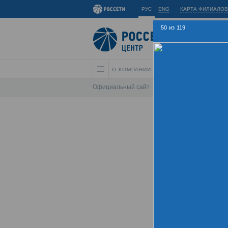
РУС
ENG
КАРТА ФИЛИАЛОВ
50
из
119
О КОМПАНИИ
АКЦИОНЕРАМ И ИНВЕС
Официальный сайт
\
Спартакиада
\
Спарта
Лет
Хрон