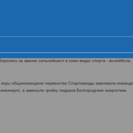
ника VI летней Спартакиады МРСК Це
Церемония открытия
Первый день
Второй день
Ц
й липецких энергетиков МРСК Центра
такиада энергетиков МРСК Центра. В течение двух дней 500 спорт
оролись за звание сильнейшего в семи видах спорта - волейболе, 
й игры общекомандное первенство Спартакиады завоевала команд
ежэнерго, а замкнули тройку лидеров Белгородские энергетики.