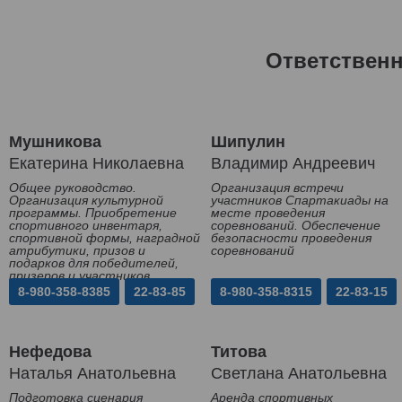
Ответствен
Мушникова
Шипулин
Екатерина Николаевна
Владимир Андреевич
Общее руководство.
Организация встречи
Организация культурной
участников Спартакиады на
программы. Приобретение
месте проведения
спортивного инвентаря,
соревнований. Обеспечение
спортивной формы, наградной
безопасности проведения
атрибутики, призов и
соревнований
подарков для победителей,
призеров и участников
Спартакиады
8-980-358-8385
22-83-85
8-980-358-8315
22-83-15
Нефедова
Титова
Наталья Анатольевна
Светлана Анатольевна
Подготовка сценария
Аренда спортивных