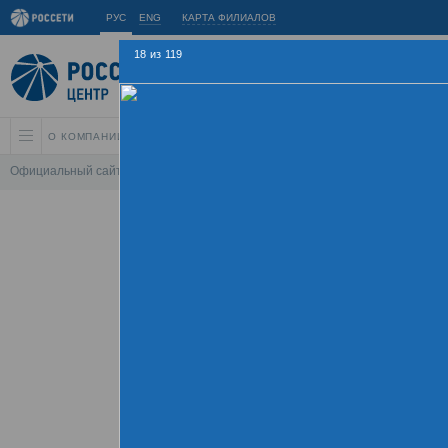
РУС
ENG
КАРТА ФИЛИАЛОВ
18
из
119
О КОМПАНИИ
АКЦИОНЕРАМ И ИНВЕСТОРАМ
УСТОЙЧИВОЕ РАЗВИ
Официальный сайт
\
Спартакиада
\
Спартакиада 2015
\
Церемония зак
Летняя Спарт
09 - 
Хроника
Фотогалерея