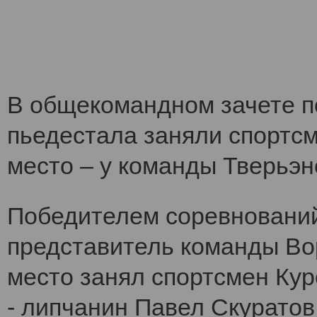
В общекомандном зачете по
пьедестала заняли спортс
место – у команды Тверьэне
Победителем соревнований
представитель команды Во
место занял спортсмен Кур
- липчанин Павел Скуратов