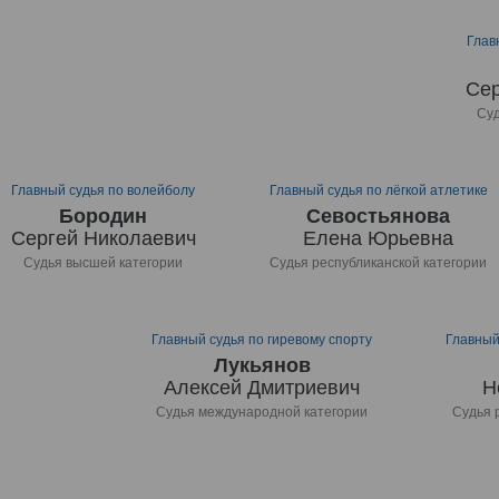
Глав
Сер
Суд
Главный судья по волейболу
Главный судья по лёгкой атлетике
Бородин
Севостьянова
Сергей Николаевич
Елена Юрьевна
Судья высшей категории
Судья республиканской категории
Главный судья по гиревому спорту
Главный
Лукьянов
Алексей Дмитриевич
Н
Судья международной категории
Судья 