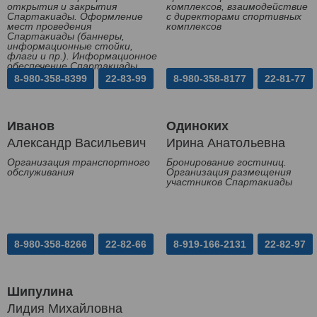
открытия и закрытия
комплексов, взаимодействие
Спартакиады. Оформление
с директорами спортивных
мест проведения
комплексов
Спартакиады (баннеры,
информационные стойки,
флаги и пр.). Информационное
обеспечение Спартакиады
8-980-358-8399
22-83-99
8-980-358-8177
22-81-77
Иванов
Одиноких
Александр Васильевич
Ирина Анатольевна
Организация транспортного
Бронирование гостиниц.
обслуживания
Организация размещения
участников Спартакиады
8-980-358-8266
22-82-66
8-919-166-2131
22-82-97
Шипулина
Лидия Михайловна