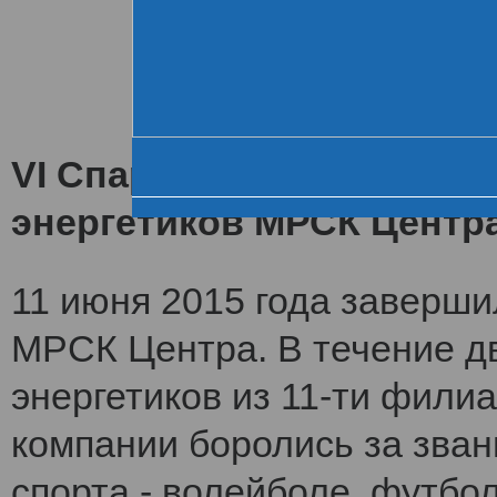
Хроника VI летне
За день до старта
Церемония открытия
VI Спартакиада заверши
энергетиков МРСК Центр
11 июня 2015 года заверши
МРСК Центра. В течение дв
энергетиков из 11-ти фили
компании боролись за зван
спорта - волейболе, футбол