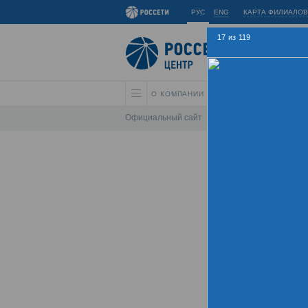
РУС
ENG
КАРТА ФИЛИАЛОВ
17
из
119
О КОМПАНИИ
АКЦИОНЕРАМ И ИНВЕС
Официальный сайт
\
Спартакиада
\
Спарта
Лет
Хрон