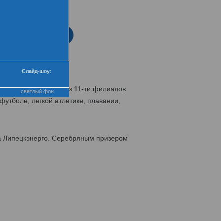
нтра
еремония закрытия
Слайд-шоу:
сменов-энергетиков из 11-ти филиалов
светлый фон
футболе, легкой атлетике, плавании,
а Липецкэнерго. Серебряным призером