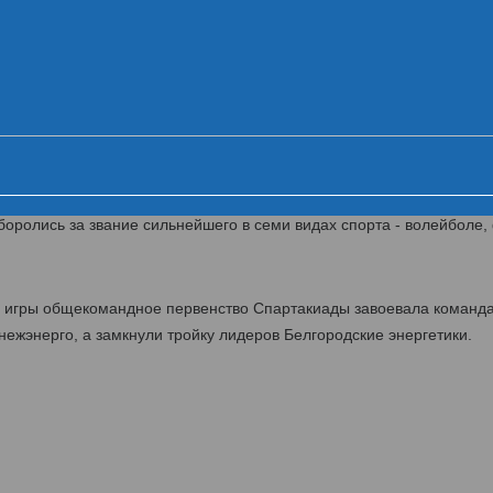
ника VI летней Спартакиады МРСК Це
Церемония открытия
Первый день
Второй день
Ц
й липецких энергетиков МРСК Центра
такиада энергетиков МРСК Центра. В течение двух дней 500 спорт
оролись за звание сильнейшего в семи видах спорта - волейболе, 
й игры общекомандное первенство Спартакиады завоевала команд
ежэнерго, а замкнули тройку лидеров Белгородские энергетики.