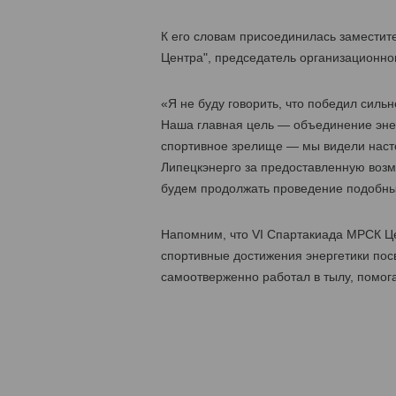
К его словам присоединилась замести
Центра", председатель организационно
«Я не буду говорить, что победил силь
Наша главная цель — объединение эне
спортивное зрелище — мы видели наст
Липецкэнерго за предоставленную возмо
будем продолжать проведение подобных
Напомним, что VI Cпартакиада МРСК Це
спортивные достижения энергетики посв
самоотверженно работал в тылу, помог