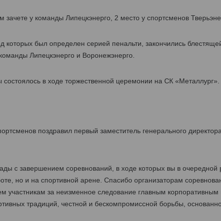
м зачете у команды Липецкэнерго, 2 место у спортсменов Тверьэнер
д которых был определен серией пенальти, закончились блестяще
 команды Липецкэнерго и Воронежэнерго.
 состоялось в ходе торжественной церемонии на СК «Металлург».
портсменов поздравил первый заместитель генерального директор
ды с завершением соревнований, в ходе которых вы в очередной р
оте, но и на спортивной арене. Спасибо организаторам соревнова
ем участникам за неизменное следование главным корпоративным
ртивных традиций, честной и бескомпромиссной борьбы, основанно