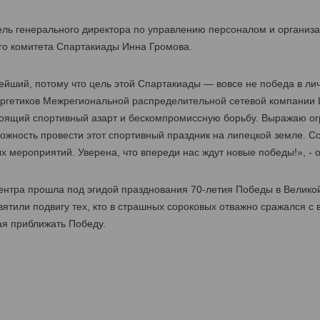
тель генерального директора по управлению персоналом и орган
го комитета Спартакиады Инна Громова.
нейший, потому что цель этой Спартакиады — вовсе не победа в ли
ргетиков Межрегиональной распределительной сетевой компании 
оящий спортивный азарт и бескомпромиссную борьбу. Выражаю ог
жность провести этот спортивный праздник на липецкой земле. Со
 мероприятий. Уверена, что впереди нас ждут новые победы!», - 
нтра прошла под эгидой празднования 70-летия Победы в Велико
ятили подвигу тех, кто в страшных сороковых отважно сражался с 
ая приближать Победу.