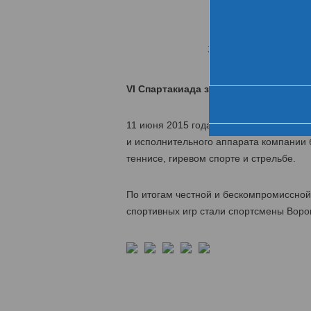
Хро
За день до старта
VI Спартакиада завершилась победо
11 июня 2015 года завершилась VI Спар
и исполнительного аппарата компании б
теннисе, гиревом спорте и стрельбе.
По итогам честной и бескомпромиссно
спортивных игр стали спортсмены Ворон