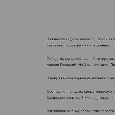
В общекомандном зачете по легкой атл
Тверьэнерго, третье - у Липецкэнерго.
Победителем соревнований по гиревому
Анохин Геннадий. На 3-м - липчанин Па
В напряженной борьбе по волейболу по
Состязания по настольному теннису в 
Костромаэнерго, на 3-м представители 
В плавании пальму первенства завоевал