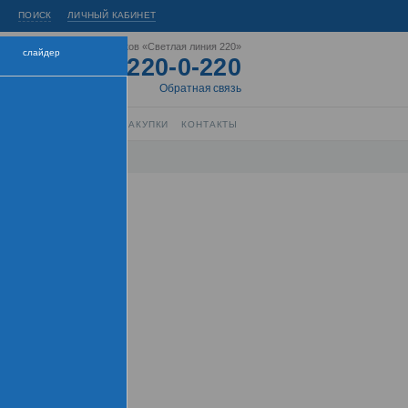
ПОИСК
ЛИЧНЫЙ КАБИНЕТ
Горячая линия энергетиков «Светлая линия 220»
слайдер
8-800-220-0-220
Короткий номер:
220
Обратная связь
РЫТИЕ ИНФОРМАЦИИ
ЗАКУПКИ
КОНТАКТЫ
нтра
торы