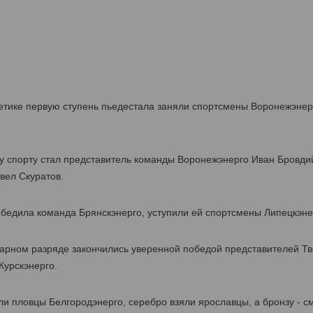
етике первую ступень пьедестала заняли спортсмены Воронежэнерг
 спорту стал представитель команды Воронежэнерго Иван Бровдий
вел Скуратов.
бедила команда Брянскэнерго, уступили ей спортсмены Липецкэнер
парном разряде закончились уверенной победой представителей Тв
Курскэнерго.
и пловцы Белгородэнерго, серебро взяли ярославцы, а бронзу - с