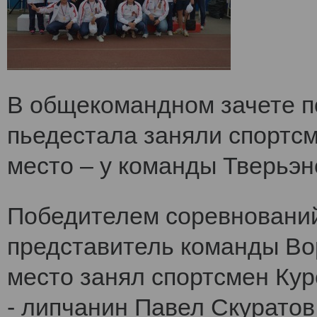
В общекомандном зачете по
пьедестала заняли спортс
место – у команды Тверьэне
Победителем соревнований
представитель команды Во
место занял спортсмен Кур
- липчанин Павел Скуратов