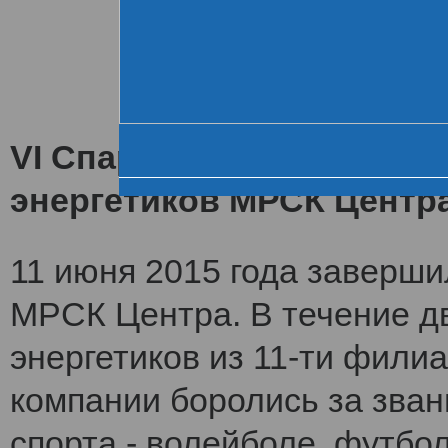
Хроника VI летне
За день до старта
Церемония открытия
VI Спартакиада заверши
энергетиков МРСК Центр
11 июня 2015 года заверши
МРСК Центра. В течение дв
энергетиков из 11-ти фили
компании боролись за зван
спорта - волейболе, футбол