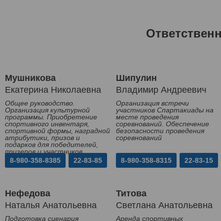
Ответствен
Мушникова
Шипулин
Екатерина Николаевна
Владимир Андреевич
Общее руководство.
Организация встречи
Организация культурной
участников Спартакиады на
программы. Приобретение
месте проведения
спортивного инвентаря,
соревнований. Обеспечение
спортивной формы, наградной
безопасности проведения
атрибутики, призов и
соревнований
подарков для победителей,
призеров и участников
Спартакиады
8-980-358-8385
22-83-85
8-980-358-8315
22-83-15
Нефедова
Титова
Наталья Анатольевна
Светлана Анатольевна
Подготовка сценария
Аренда спортивных