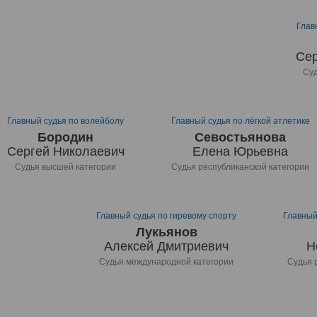
Глав
Сер
Суд
Главный судья по волейболу
Главный судья по лёгкой атлетике
Бородин
Севостьянова
Сергей Николаевич
Елена Юрьевна
Судья высшей категории
Судья республиканской категории
Главный судья по гиревому спорту
Главный
Лукьянов
Алексей Дмитриевич
Н
Судья международной категории
Судья 