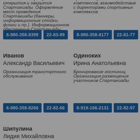
открытия и закрытия
комплексов, взаимодействие
Спартакиады. Оформление
с директорами спортивных
мест проведения
комплексов
Спартакиады (баннеры,
информационные стойки,
флаги и пр.). Информационное
обеспечение Спартакиады
8-980-358-8399
22-83-99
8-980-358-8177
22-81-77
Иванов
Одиноких
Александр Васильевич
Ирина Анатольевна
Организация транспортного
Бронирование гостиниц.
обслуживания
Организация размещения
участников Спартакиады
8-980-358-8266
22-82-66
8-919-166-2131
22-82-97
Шипулина
Лидия Михайловна