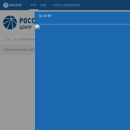
РУС
ENG
КАРТА ФИЛИАЛОВ
11
из
58
О КОМПАНИИ
АКЦИОНЕРАМ И ИНВЕСТОРАМ
УСТОЙЧИВОЕ РАЗВИ
Официальный сайт
\
Спартакиада
\
Спартакиада 2015
\
Соревнования 
Летняя Спарт
09 - 
Хроника
Фотогалерея