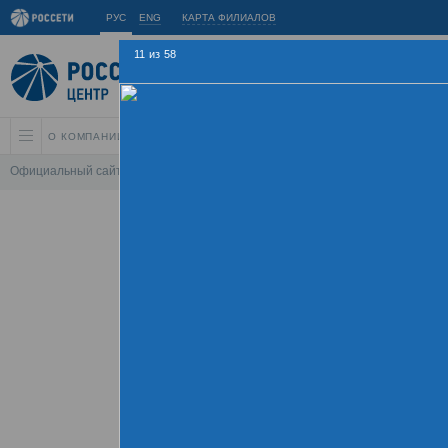
РУС
ENG
КАРТА ФИЛИАЛОВ
11
из
58
О КОМПАНИИ
АКЦИОНЕРАМ И ИНВЕСТОРАМ
УСТОЙЧИВОЕ РАЗВИ
Официальный сайт
\
Спартакиада
\
Спартакиада 2015
\
Соревнования 
Летняя Спарт
09 - 
Хроника
Фотогалерея