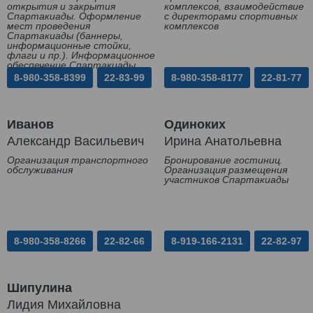
открытия и закрытия
комплексов, взаимодействие
Спартакиады. Оформление
с директорами спортивных
мест проведения
комплексов
Спартакиады (баннеры,
информационные стойки,
флаги и пр.). Информационное
обеспечение Спартакиады
8-980-358-8399
22-83-99
8-980-358-8177
22-81-77
Иванов
Одиноких
Александр Васильевич
Ирина Анатольевна
Организация транспортного
Бронирование гостиниц.
обслуживания
Организация размещения
участников Спартакиады
8-980-358-8266
22-82-66
8-919-166-2131
22-82-97
Шипулина
Лидия Михайловна