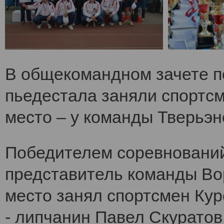
В общекомандном зачете по
пьедестала заняли спортс
место – у команды Тверьэне
Победителем соревнований
представитель команды Во
место занял спортсмен Кур
- липчанин Павел Скуратов