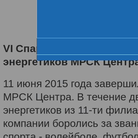
Хроника VI летне
За день до старта
Церемония открытия
VI Спартакиада заверши
энергетиков МРСК Центр
11 июня 2015 года заверши
МРСК Центра. В течение дв
энергетиков из 11-ти фили
компании боролись за зван
спорта - волейболе, футбол