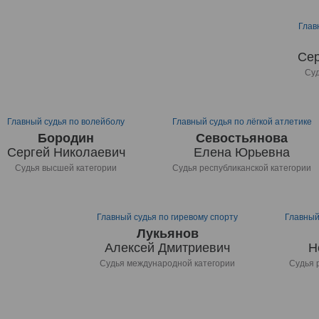
Глав
Сер
Суд
Главный судья по волейболу
Главный судья по лёгкой атлетике
Бородин
Севостьянова
Сергей Николаевич
Елена Юрьевна
Судья высшей категории
Судья республиканской категории
Главный судья по гиревому спорту
Главный
Лукьянов
Алексей Дмитриевич
Н
Судья международной категории
Судья 