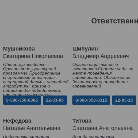
Ответствен
Мушникова
Шипулин
Екатерина Николаевна
Владимир Андреевич
Общее руководство.
Организация встречи
Организация культурной
участников Спартакиады на
программы. Приобретение
месте проведения
спортивного инвентаря,
соревнований. Обеспечение
спортивной формы, наградной
безопасности проведения
атрибутики, призов и
соревнований
подарков для победителей,
призеров и участников
Спартакиады
8-980-358-8385
22-83-85
8-980-358-8315
22-83-15
Нефедова
Титова
Наталья Анатольевна
Светлана Анатольевна
Подготовка сценария
Аренда спортивных