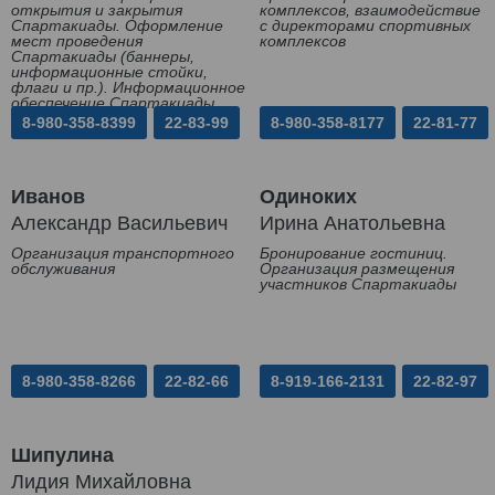
открытия и закрытия
комплексов, взаимодействие
Спартакиады. Оформление
с директорами спортивных
мест проведения
комплексов
Спартакиады (баннеры,
информационные стойки,
флаги и пр.). Информационное
обеспечение Спартакиады
8-980-358-8399
22-83-99
8-980-358-8177
22-81-77
Иванов
Одиноких
Александр Васильевич
Ирина Анатольевна
Организация транспортного
Бронирование гостиниц.
обслуживания
Организация размещения
участников Спартакиады
8-980-358-8266
22-82-66
8-919-166-2131
22-82-97
Шипулина
Лидия Михайловна