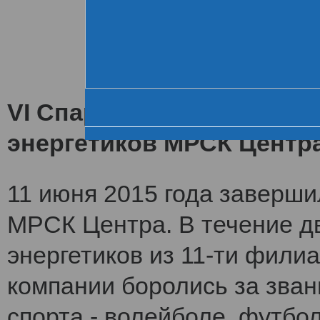
Хроника VI летне
За день до старта
Церемония открытия
VI Спартакиада заверши
энергетиков МРСК Центр
11 июня 2015 года заверши
МРСК Центра. В течение дв
энергетиков из 11-ти фили
компании боролись за зван
спорта - волейболе, футбол