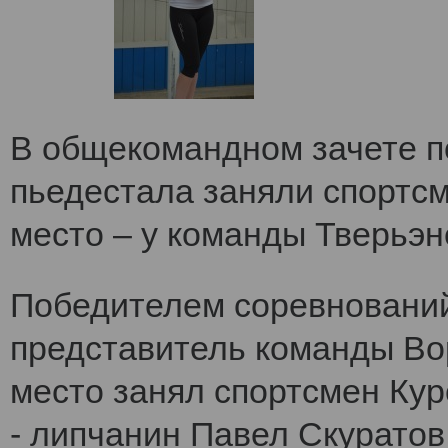
В общекомандном зачете по
пьедестала заняли спортс
место – у команды Тверьэне
Победителем соревнований
представитель команды Во
место занял спортсмен Кур
- липчанин Павел Скуратов