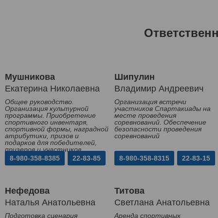
Ответствен
Мушникова
Шипулин
Екатерина Николаевна
Владимир Андреевич
Общее руководство.
Организация встречи
Организация культурной
участников Спартакиады на
программы. Приобретение
месте проведения
спортивного инвентаря,
соревнований. Обеспечение
спортивной формы, наградной
безопасности проведения
атрибутики, призов и
соревнований
подарков для победителей,
призеров и участников
Спартакиады
8-980-358-8385
22-83-85
8-980-358-8315
22-83-15
Нефедова
Титова
Наталья Анатольевна
Светлана Анатольевна
Подготовка сценария
Аренда спортивных