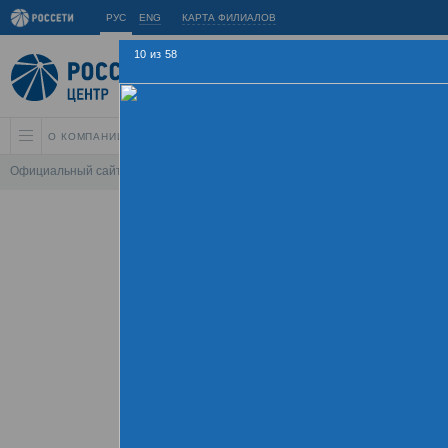
РУС
ENG
КАРТА ФИЛИАЛОВ
10
из
58
О КОМПАНИИ
АКЦИОНЕРАМ И ИНВЕСТОРАМ
УСТОЙЧИВОЕ РАЗВИ
Официальный сайт
\
Спартакиада
\
Спартакиада 2015
\
Соревнования 
Летняя Спарт
09 - 
Хроника
Фотогалерея