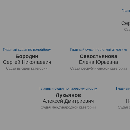
Глав
Сер
Суд
Главный судья по волейболу
Главный судья по лёгкой атлетике
Бородин
Севостьянова
Сергей Николаевич
Елена Юрьевна
Судья высшей категории
Судья республиканской категории
Главный судья по гиревому спорту
Главный
Лукьянов
Алексей Дмитриевич
Н
Судья международной категории
Судья 