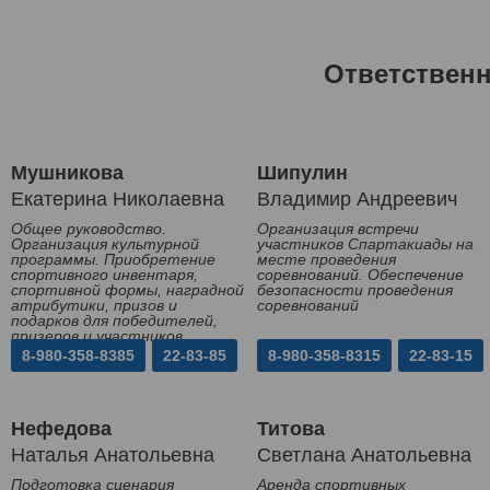
Ответствен
Мушникова
Шипулин
Екатерина Николаевна
Владимир Андреевич
Общее руководство.
Организация встречи
Организация культурной
участников Спартакиады на
программы. Приобретение
месте проведения
спортивного инвентаря,
соревнований. Обеспечение
спортивной формы, наградной
безопасности проведения
атрибутики, призов и
соревнований
подарков для победителей,
призеров и участников
Спартакиады
8-980-358-8385
22-83-85
8-980-358-8315
22-83-15
Нефедова
Титова
Наталья Анатольевна
Светлана Анатольевна
Подготовка сценария
Аренда спортивных