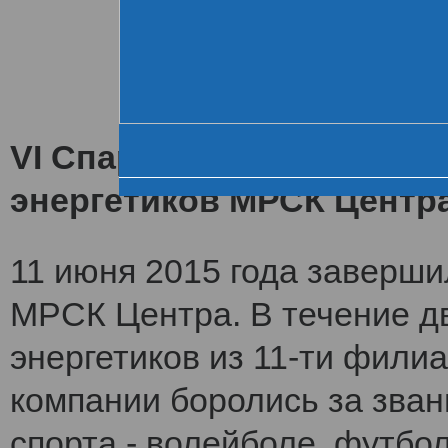
Хроника VI летне
За день до старта
Церемония открытия
VI Спартакиада заверши
энергетиков МРСК Центр
11 июня 2015 года заверши
МРСК Центра. В течение дв
энергетиков из 11-ти фили
компании боролись за зван
спорта - волейболе, футбол