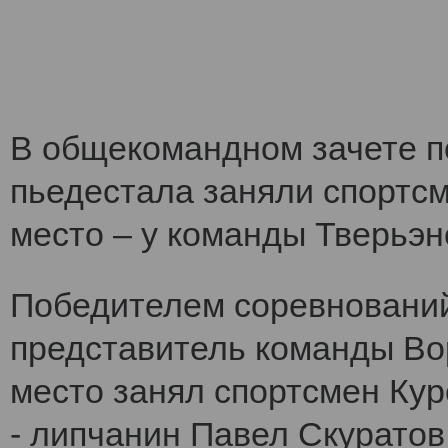
В общекомандном зачете по
пьедестала заняли спортс
место – у команды Тверьэне
Победителем соревнований
представитель команды Во
место занял спортсмен Кур
- липчанин Павел Скуратов