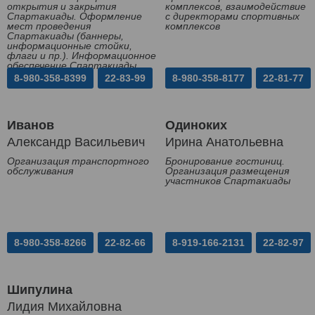
открытия и закрытия
комплексов, взаимодействие
Спартакиады. Оформление
с директорами спортивных
мест проведения
комплексов
Спартакиады (баннеры,
информационные стойки,
флаги и пр.). Информационное
обеспечение Спартакиады
8-980-358-8399
22-83-99
8-980-358-8177
22-81-77
Иванов
Одиноких
Александр Васильевич
Ирина Анатольевна
Организация транспортного
Бронирование гостиниц.
обслуживания
Организация размещения
участников Спартакиады
8-980-358-8266
22-82-66
8-919-166-2131
22-82-97
Шипулина
Лидия Михайловна