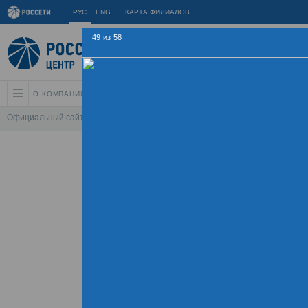
РУС
ENG
КАРТА ФИЛИАЛОВ
49
из
58
О КОМПАНИИ
АКЦИОНЕРАМ И ИНВЕСТОРАМ
УСТОЙЧИВОЕ РАЗВИ
Официальный сайт
\
Спартакиада
\
Спартакиада 2015
\
Соревнования 
Летняя Спарт
09 - 
Хроника
Фотогалерея