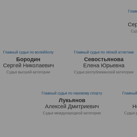
Глав
Сер
Суд
Главный судья по волейболу
Главный судья по лёгкой атлетике
Бородин
Севостьянова
Сергей Николаевич
Елена Юрьевна
Судья высшей категории
Судья республиканской категории
Главный судья по гиревому спорту
Главный
Лукьянов
Алексей Дмитриевич
Н
Судья международной категории
Судья 