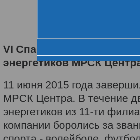
Хроника VI летне
За день до старта
Церемония открытия
VI Спартакиада заверши
энергетиков МРСК Центр
11 июня 2015 года заверши
МРСК Центра. В течение дв
энергетиков из 11-ти фили
компании боролись за зван
спорта - волейболе, футбол