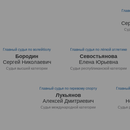
Глав
Сер
Суд
Главный судья по волейболу
Главный судья по лёгкой атлетике
Бородин
Севостьянова
Сергей Николаевич
Елена Юрьевна
Судья высшей категории
Судья республиканской категории
Главный судья по гиревому спорту
Главный
Лукьянов
Алексей Дмитриевич
Н
Судья международной категории
Судья 