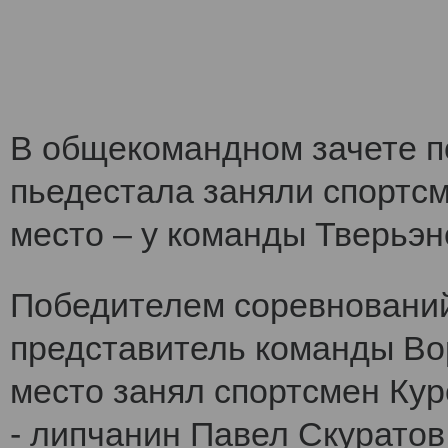
В общекомандном зачете по
пьедестала заняли спортс
место – у команды Тверьэне
Победителем соревнований
представитель команды Во
место занял спортсмен Кур
- липчанин Павел Скуратов