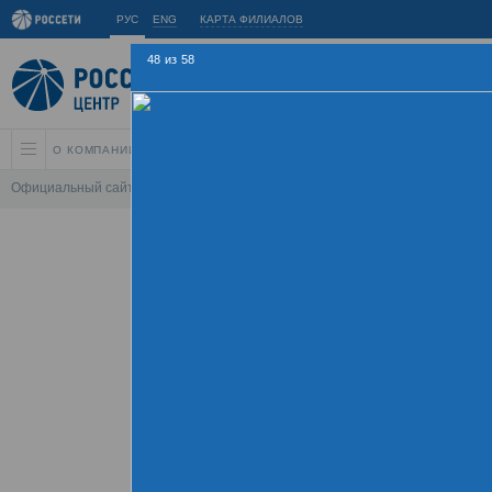
РУС
ENG
КАРТА ФИЛИАЛОВ
48
из
58
О КОМПАНИИ
АКЦИОНЕРАМ И ИНВЕСТОРАМ
УСТОЙЧИВОЕ РАЗВИ
Официальный сайт
\
Спартакиада
\
Спартакиада 2015
\
Соревнования 
Летняя Спарт
09 - 
Хроника
Фотогалерея