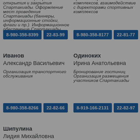
открытия и закрытия
комплексов, взаимодействие
Спартакиады. Оформление
с директорами спортивных
мест проведения
комплексов
Спартакиады (баннеры,
информационные стойки,
флаги и пр.). Информационное
обеспечение Спартакиады
8-980-358-8399
22-83-99
8-980-358-8177
22-81-77
Иванов
Одиноких
Александр Васильевич
Ирина Анатольевна
Организация транспортного
Бронирование гостиниц.
обслуживания
Организация размещения
участников Спартакиады
8-980-358-8266
22-82-66
8-919-166-2131
22-82-97
Шипулина
Лидия Михайловна