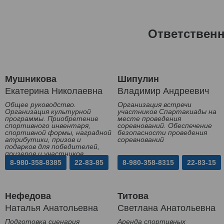
Ответствен
Мушникова
Шипулин
Екатерина Николаевна
Владимир Андреевич
Общее руководство.
Организация встречи
Организация культурной
участников Спартакиады на
программы. Приобретение
месте проведения
спортивного инвентаря,
соревнований. Обеспечение
спортивной формы, наградной
безопасности проведения
атрибутики, призов и
соревнований
подарков для победителей,
призеров и участников
Спартакиады
8-980-358-8385
22-83-85
8-980-358-8315
22-83-15
Нефедова
Титова
Наталья Анатольевна
Светлана Анатольевна
Подготовка сценария
Аренда спортивных