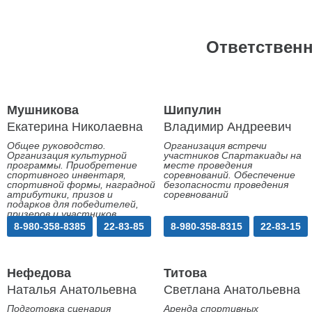
Ответствен
Мушникова
Шипулин
Екатерина Николаевна
Владимир Андреевич
Общее руководство.
Организация встречи
Организация культурной
участников Спартакиады на
программы. Приобретение
месте проведения
спортивного инвентаря,
соревнований. Обеспечение
спортивной формы, наградной
безопасности проведения
атрибутики, призов и
соревнований
подарков для победителей,
призеров и участников
Спартакиады
8-980-358-8385
22-83-85
8-980-358-8315
22-83-15
Нефедова
Титова
Наталья Анатольевна
Светлана Анатольевна
Подготовка сценария
Аренда спортивных