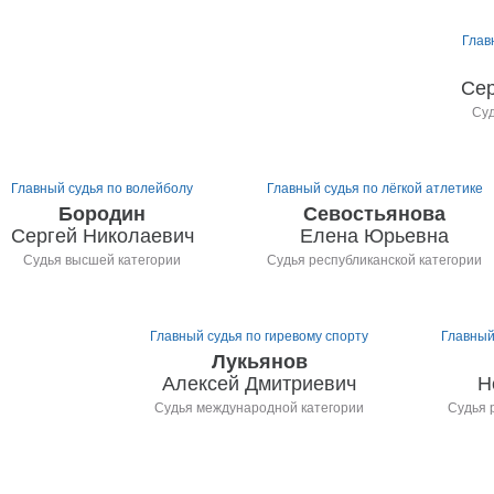
Глав
Сер
Суд
Главный судья по волейболу
Главный судья по лёгкой атлетике
Бородин
Севостьянова
Сергей Николаевич
Елена Юрьевна
Судья высшей категории
Судья республиканской категории
Главный судья по гиревому спорту
Главный
Лукьянов
Алексей Дмитриевич
Н
Судья международной категории
Судья 