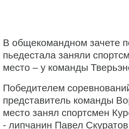
В общекомандном зачете по
пьедестала заняли спортс
место – у команды Тверьэне
Победителем соревнований
представитель команды Во
место занял спортсмен Кур
- липчанин Павел Скуратов