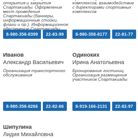
открытия и закрытия
комплексов, взаимодействие
Спартакиады. Оформление
с директорами спортивных
мест проведения
комплексов
Спартакиады (баннеры,
информационные стойки,
флаги и пр.). Информационное
обеспечение Спартакиады
8-980-358-8399
22-83-99
8-980-358-8177
22-81-77
Иванов
Одиноких
Александр Васильевич
Ирина Анатольевна
Организация транспортного
Бронирование гостиниц.
обслуживания
Организация размещения
участников Спартакиады
8-980-358-8266
22-82-66
8-919-166-2131
22-82-97
Шипулина
Лидия Михайловна