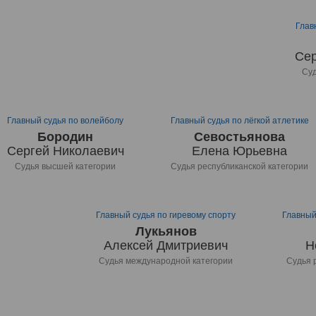
Глав
Сер
Суд
Главный судья по волейболу
Главный судья по лёгкой атлетике
Бородин
Севостьянова
Сергей Николаевич
Елена Юрьевна
Судья высшей категории
Судья республиканской категории
Главный судья по гиревому спорту
Главный
Лукьянов
Алексей Дмитриевич
Н
Судья международной категории
Судья 