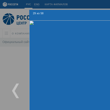
РУС
ENG
КАРТА ФИЛИАЛОВ
29
из
58
О КОМПАНИИ
АКЦИОНЕРАМ И ИНВЕСТОРАМ
УСТОЙЧИВОЕ РАЗВИ
Официальный сайт
\
Спартакиада
\
Спартакиада 2015
\
Соревнования 
Летняя Спарт
09 - 
Хроника
Фотогалерея