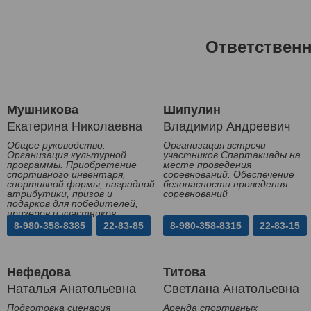
Ответствен
Мушникова
Шипулин
Екатерина Николаевна
Владимир Андреевич
Общее руководство.
Организация встречи
Организация культурной
участников Спартакиады на
программы. Приобретение
месте проведения
спортивного инвентаря,
соревнований. Обеспечение
спортивной формы, наградной
безопасности проведения
атрибутики, призов и
соревнований
подарков для победителей,
призеров и участников
Спартакиады
8-980-358-8385
22-83-85
8-980-358-8315
22-83-15
Нефедова
Титова
Наталья Анатольевна
Светлана Анатольевна
Подготовка сценария
Аренда спортивных