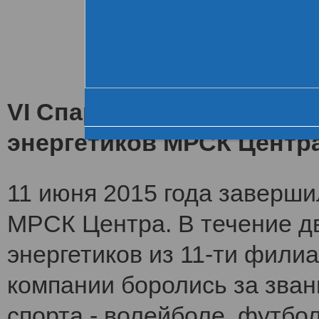
Хроника VI летне
За день до старта
Церемония открытия
VI Спартакиада заверши
энергетиков МРСК Центр
11 июня 2015 года заверши
МРСК Центра. В течение дв
энергетиков из 11-ти фили
компании боролись за зван
спорта - волейболе, футбол