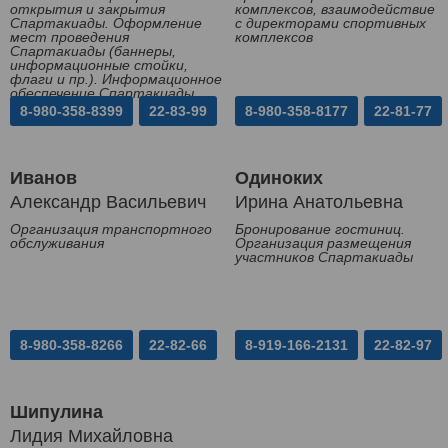
открытия и закрытия
комплексов, взаимодействие
Спартакиады. Оформление
с директорами спортивных
мест проведения
комплексов
Спартакиады (баннеры,
информационные стойки,
флаги и пр.). Информационное
обеспечение Спартакиады
8-980-358-8399
22-83-99
8-980-358-8177
22-81-77
Иванов
Одиноких
Александр Васильевич
Ирина Анатольевна
Организация транспортного
Бронирование гостиниц.
обслуживания
Организация размещения
участников Спартакиады
8-980-358-8266
22-82-66
8-919-166-2131
22-82-97
Шипулина
Лидия Михайловна