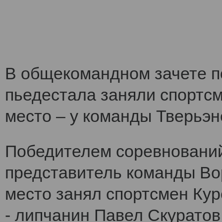
В общекомандном зачете по
пьедестала заняли спортс
место – у команды Тверьэне
Победителем соревнований
представитель команды Во
место занял спортсмен Кур
- липчанин Павел Скуратов