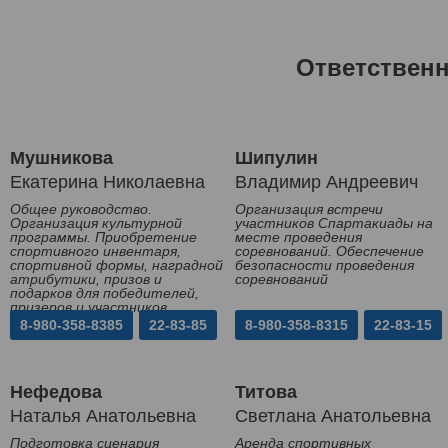
Ответствен
Мушникова
Шипулин
Екатерина Николаевна
Владимир Андреевич
Общее руководство.
Организация встречи
Организация культурной
участников Спартакиады на
программы. Приобретение
месте проведения
спортивного инвентаря,
соревнований. Обеспечение
спортивной формы, наградной
безопасности проведения
атрибутики, призов и
соревнований
подарков для победителей,
призеров и участников
Спартакиады
8-980-358-8385
22-83-85
8-980-358-8315
22-83-15
Нефедова
Титова
Наталья Анатольевна
Светлана Анатольевна
Подготовка сценария
Аренда спортивных