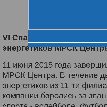
Хроника VI летне
За день до старта
Церемония открытия
VI Спартакиада заверши
энергетиков МРСК Центр
11 июня 2015 года заверши
МРСК Центра. В течение дв
энергетиков из 11-ти фили
компании боролись за зван
спорта - волейболе, футбол