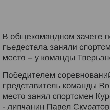
В общекомандном зачете по
пьедестала заняли спортс
место – у команды Тверьэне
Победителем соревнований
представитель команды Во
место занял спортсмен Кур
- липчанин Павел Скуратов