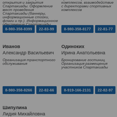
открытия и закрытия
комплексов, взаимодействие
Спартакиады. Оформление
с директорами спортивных
мест проведения
комплексов
Спартакиады (баннеры,
информационные стойки,
флаги и пр.). Информационное
обеспечение Спартакиады
8-980-358-8399
22-83-99
8-980-358-8177
22-81-77
Иванов
Одиноких
Александр Васильевич
Ирина Анатольевна
Организация транспортного
Бронирование гостиниц.
обслуживания
Организация размещения
участников Спартакиады
8-980-358-8266
22-82-66
8-919-166-2131
22-82-97
Шипулина
Лидия Михайловна