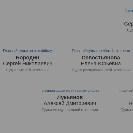
Глав
Сер
Суд
Главный судья по волейболу
Главный судья по лёгкой атлетике
Бородин
Севостьянова
Сергей Николаевич
Елена Юрьевна
Судья высшей категории
Судья республиканской категории
Главный судья по гиревому спорту
Главный
Лукьянов
Алексей Дмитриевич
Н
Судья международной категории
Судья 