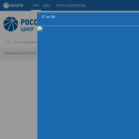
РУС
ENG
КАРТА ФИЛИАЛОВ
17
из
58
О КОМПАНИИ
АКЦИОНЕРАМ И ИНВЕСТОРАМ
УСТОЙЧИВОЕ РАЗВИ
Официальный сайт
\
Спартакиада
\
Спартакиада 2015
\
Соревнования 
Летняя Спарт
09 - 
Хроника
Фотогалерея