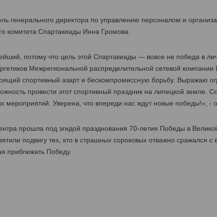
тель генерального директора по управлению персоналом и орган
го комитета Спартакиады Инна Громова.
нейший, потому что цель этой Спартакиады — вовсе не победа в ли
ргетиков Межрегиональной распределительной сетевой компании 
оящий спортивный азарт и бескомпромиссную борьбу. Выражаю ог
жность провести этот спортивный праздник на липецкой земле. Со
 мероприятий. Уверена, что впереди нас ждут новые победы!», - 
нтра прошла под эгидой празднования 70-летия Победы в Велико
ятили подвигу тех, кто в страшных сороковых отважно сражался с 
ая приближать Победу.