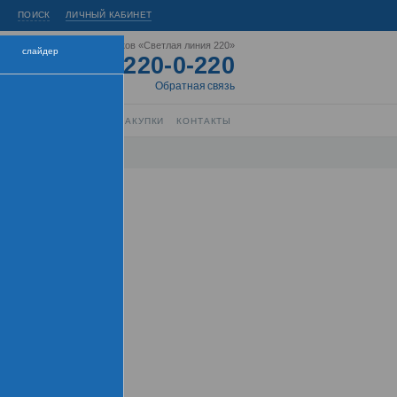
ПОИСК
ЛИЧНЫЙ КАБИНЕТ
Горячая линия энергетиков «Светлая линия 220»
слайдер
8-800-220-0-220
Короткий номер:
220
Обратная связь
РЫТИЕ ИНФОРМАЦИИ
ЗАКУПКИ
КОНТАКТЫ
нтра
торы