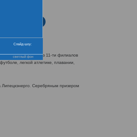
нтра
еремония закрытия
Слайд-шоу:
сменов-энергетиков из 11-ти филиалов
светлый фон
футболе, легкой атлетике, плавании,
а Липецкэнерго. Серебряным призером