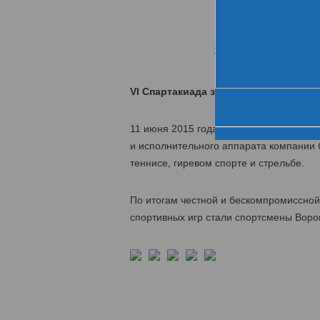
Хро
За день до старта
VI Спартакиада завершилась победо
11 июня 2015 года завершилась VI Спар
и исполнительного аппарата компании б
теннисе, гиревом спорте и стрельбе.
По итогам честной и бескомпромиссно
спортивных игр стали спортсмены Ворон