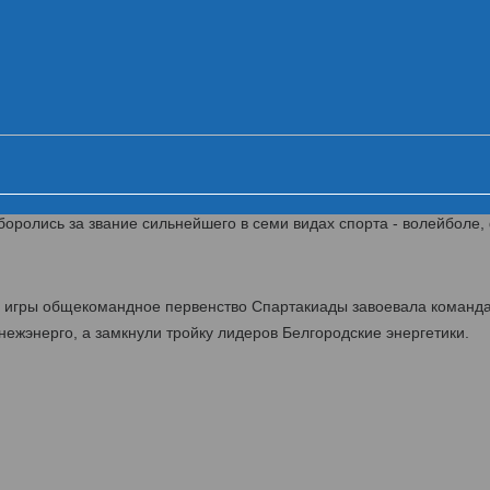
ника VI летней Спартакиады МРСК Це
Церемония открытия
Первый день
Второй день
Ц
й липецких энергетиков МРСК Центра
такиада энергетиков МРСК Центра. В течение двух дней 500 спорт
оролись за звание сильнейшего в семи видах спорта - волейболе, 
й игры общекомандное первенство Спартакиады завоевала команд
ежэнерго, а замкнули тройку лидеров Белгородские энергетики.