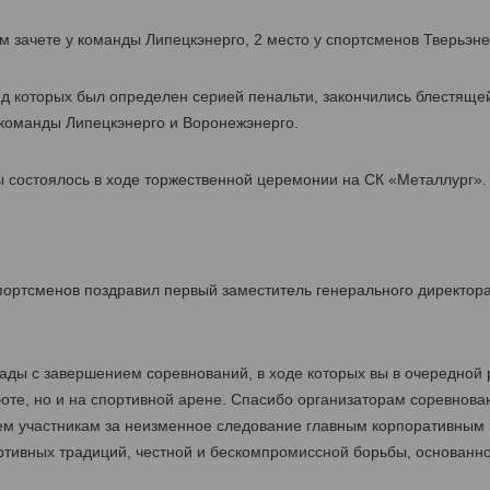
м зачете у команды Липецкэнерго, 2 место у спортсменов Тверьэнер
д которых был определен серией пенальти, закончились блестяще
 команды Липецкэнерго и Воронежэнерго.
 состоялось в ходе торжественной церемонии на СК «Металлург».
портсменов поздравил первый заместитель генерального директор
ды с завершением соревнований, в ходе которых вы в очередной р
оте, но и на спортивной арене. Спасибо организаторам соревнова
ем участникам за неизменное следование главным корпоративным
ртивных традиций, честной и бескомпромиссной борьбы, основанно