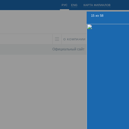
РУС
ENG
КАРТА ФИЛИАЛОВ
15
из
58
О КОМПАНИИ
АКЦИОНЕРАМ И ИНВЕС
Официальный сайт
\
Спартакиада
\
Спарта
Лет
Хрон