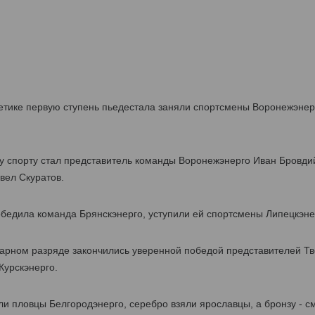
етике первую ступень пьедестала заняли спортсмены Воронежэнерг
 спорту стал представитель команды Воронежэнерго Иван Бровдий
вел Скуратов.
бедила команда Брянскэнерго, уступили ей спортсмены Липецкэнер
парном разряде закончились уверенной победой представителей Тв
Курскэнерго.
и пловцы Белгородэнерго, серебро взяли ярославцы, а бронзу - с