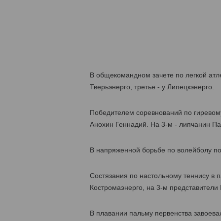
В общекомандном зачете по легкой атл
Тверьэнерго, третье - у Липецкэнерго.
Победителем соревнований по гиревому
Анохин Геннадий. На 3-м - липчанин Па
В напряженной борьбе по волейболу по
Состязания по настольному теннису в 
Костромаэнерго, на 3-м представители 
В плавании пальму первенства завоевал