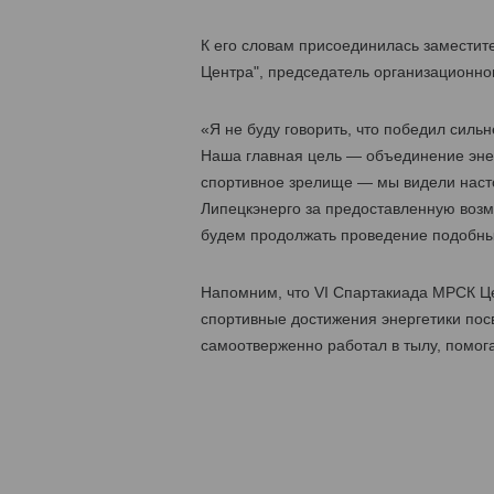
К его словам присоединилась замести
Центра", председатель организационно
«Я не буду говорить, что победил силь
Наша главная цель — объединение эне
спортивное зрелище — мы видели наст
Липецкэнерго за предоставленную возмо
будем продолжать проведение подобных
Напомним, что VI Cпартакиада МРСК Це
спортивные достижения энергетики посв
самоотверженно работал в тылу, помог