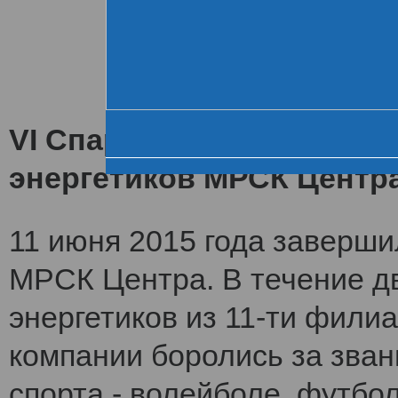
Хроника VI летне
За день до старта
Церемония открытия
VI Спартакиада заверши
энергетиков МРСК Центр
11 июня 2015 года заверши
МРСК Центра. В течение дв
энергетиков из 11-ти фили
компании боролись за зван
спорта - волейболе, футбол