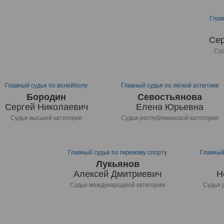
Глав
Сер
Суд
Главный судья по волейболу
Главный судья по лёгкой атлетике
Бородин
Севостьянова
Сергей Николаевич
Елена Юрьевна
Судья высшей категории
Судья республиканской категории
Главный судья по гиревому спорту
Главный
Лукьянов
Алексей Дмитриевич
Н
Судья международной категории
Судья 