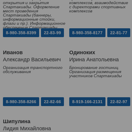
открытия и закрытия
комплексов, взаимодействие
Спартакиады. Оформление
с директорами спортивных
мест проведения
комплексов
Спартакиады (баннеры,
информационные стойки,
флаги и пр.). Информационное
обеспечение Спартакиады
8-980-358-8399
22-83-99
8-980-358-8177
22-81-77
Иванов
Одиноких
Александр Васильевич
Ирина Анатольевна
Организация транспортного
Бронирование гостиниц.
обслуживания
Организация размещения
участников Спартакиады
8-980-358-8266
22-82-66
8-919-166-2131
22-82-97
Шипулина
Лидия Михайловна