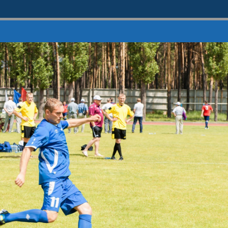
ТОРАМ
УСТОЙЧИВОЕ РАЗВИТИЕ
ПОТРЕБИТЕЛЯМ
ПРЕСС-ЦЕНТР
РАСК
киада 2015
\
Соревнования по футболу
няя Спартакиада МРСК Це
09 - 11 июня 2015 года
ика
Фотогалерея
Программа
Судьи
Кура