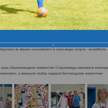
ника VI летней Спартакиады МРСК Це
Церемония открытия
Первый день
Второй день
Ц
й липецких энергетиков МРСК Центра
такиада энергетиков МРСК Центра. В течение двух дней 500 спорт
оролись за звание сильнейшего в семи видах спорта - волейболе, 
й игры общекомандное первенство Спартакиады завоевала команд
ежэнерго, а замкнули тройку лидеров Белгородские энергетики.