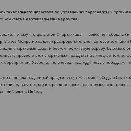
тель генерального директора по управлению персоналом и орган
го комитета Спартакиады Инна Громова.
нейший, потому что цель этой Спартакиады — вовсе не победа в ли
ргетиков Межрегиональной распределительной сетевой компании 
оящий спортивный азарт и бескомпромиссную борьбу. Выражаю ог
жность провести этот спортивный праздник на липецкой земле. Со
 мероприятий. Уверена, что впереди нас ждут новые победы!», - 
нтра прошла под эгидой празднования 70-летия Победы в Велико
ятили подвигу тех, кто в страшных сороковых отважно сражался с 
ая приближать Победу.