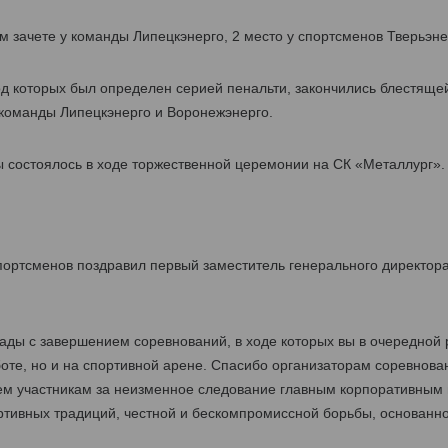
м зачете у команды Липецкэнерго, 2 место у спортсменов Тверьэнер
д которых был определен серией пенальти, закончились блестяще
 команды Липецкэнерго и Воронежэнерго.
 состоялось в ходе торжественной церемонии на СК «Металлург».
портсменов поздравил первый заместитель генерального директор
ды с завершением соревнований, в ходе которых вы в очередной р
оте, но и на спортивной арене. Спасибо организаторам соревнова
ем участникам за неизменное следование главным корпоративным
ртивных традиций, честной и бескомпромиссной борьбы, основанно