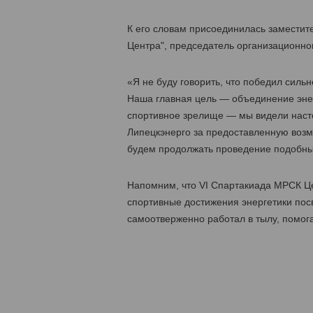
К его словам присоединилась замести
Центра", председатель организационно
«Я не буду говорить, что победил силь
Наша главная цель — объединение эне
спортивное зрелище — мы видели наст
Липецкэнерго за предоставленную возмо
будем продолжать проведение подобных
Напомним, что VI Cпартакиада МРСК Це
спортивные достижения энергетики посв
самоотверженно работал в тылу, помог