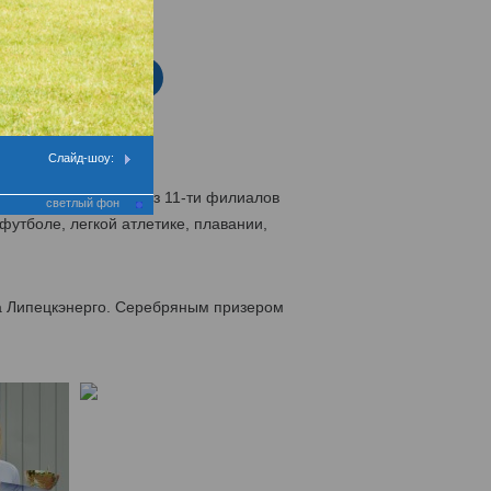
нтра
еремония закрытия
Слайд-шоу:
сменов-энергетиков из 11-ти филиалов
светлый фон
футболе, легкой атлетике, плавании,
а Липецкэнерго. Серебряным призером