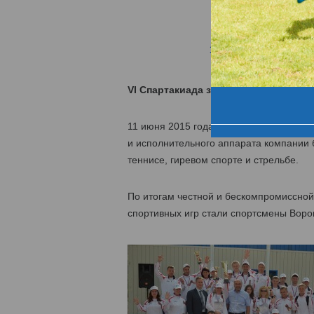
Хро
За день до старта
VI Спартакиада завершилась победо
11 июня 2015 года завершилась VI Спар
и исполнительного аппарата компании б
теннисе, гиревом спорте и стрельбе.
По итогам честной и бескомпромиссно
спортивных игр стали спортсмены Ворон