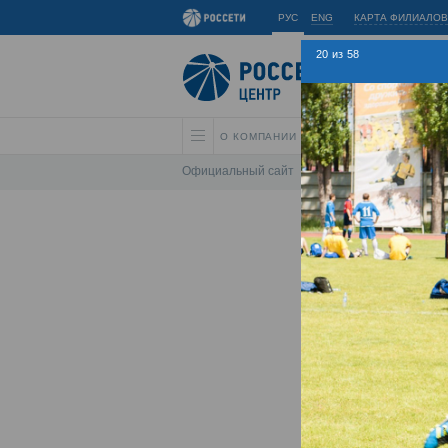
РУС
ENG
КАРТА ФИЛИАЛОВ
20
из
58
О КОМПАНИИ
АКЦИОНЕРАМ И ИНВЕС
Официальный сайт
\
Спартакиада
\
Спарта
Лет
Хрон