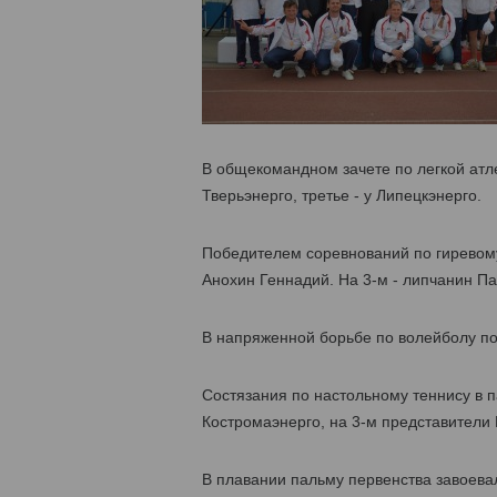
В общекомандном зачете по легкой атл
Тверьэнерго, третье - у Липецкэнерго.
Победителем соревнований по гиревому
Анохин Геннадий. На 3-м - липчанин Па
В напряженной борьбе по волейболу по
Состязания по настольному теннису в 
Костромаэнерго, на 3-м представители 
В плавании пальму первенства завоевал