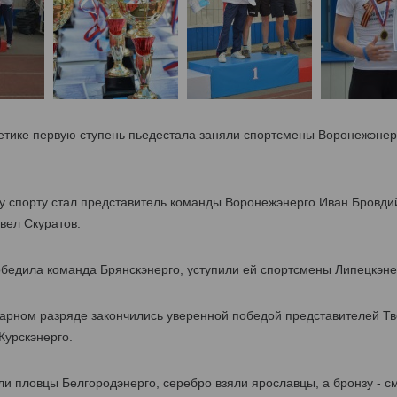
етике первую ступень пьедестала заняли спортсмены Воронежэнерг
 спорту стал представитель команды Воронежэнерго Иван Бровдий
вел Скуратов.
бедила команда Брянскэнерго, уступили ей спортсмены Липецкэнер
парном разряде закончились уверенной победой представителей Тв
Курскэнерго.
и пловцы Белгородэнерго, серебро взяли ярославцы, а бронзу - с