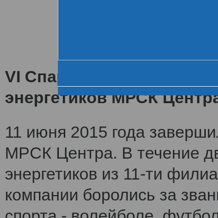
Хроника VI летне
За день до старта
Церемония открытия
VI Спартакиада заверши
энергетиков МРСК Центр
11 июня 2015 года заверши
МРСК Центра. В течение дв
энергетиков из 11-ти фили
компании боролись за зван
спорта - волейболе, футбол