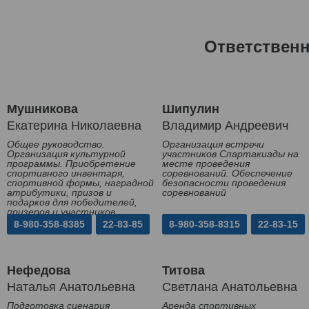
Ответствен
Мушникова
Шипулин
Екатерина Николаевна
Владимир Андреевич
Общее руководство.
Организация встречи
Организация культурной
участников Спартакиады на
программы. Приобретение
месте проведения
спортивного инвентаря,
соревнований. Обеспечение
спортивной формы, наградной
безопасности проведения
атрибутики, призов и
соревнований
подарков для победителей,
призеров и участников
Спартакиады
8-980-358-8385
22-83-85
8-980-358-8315
22-83-15
Нефедова
Титова
Наталья Анатольевна
Светлана Анатольевна
Подготовка сценария
Аренда спортивных