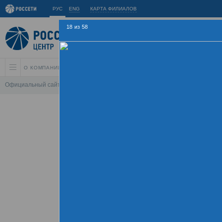
РУС
ENG
КАРТА ФИЛИАЛОВ
18
из
58
О КОМПАНИИ
АКЦИОНЕРАМ И ИНВЕСТОРАМ
УСТОЙЧИВОЕ РАЗВИ
Официальный сайт
\
Спартакиада
\
Спартакиада 2015
\
Соревнования 
Летняя Спарт
09 - 
Хроника
Фотогалерея