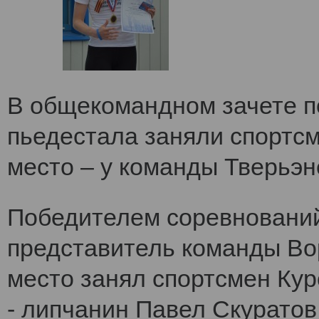
В общекомандном зачете по
пьедестала заняли спортс
место – у команды Тверьэне
Победителем соревнований
представитель команды Во
место занял спортсмен Кур
- липчанин Павел Скуратов