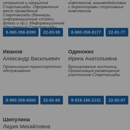
открытия и закрытия
комплексов, взаимодействие
Спартакиады. Оформление
с директорами спортивных
мест проведения
комплексов
Спартакиады (баннеры,
информационные стойки,
флаги и пр.). Информационное
обеспечение Спартакиады
8-980-358-8399
22-83-99
8-980-358-8177
22-81-77
Иванов
Одиноких
Александр Васильевич
Ирина Анатольевна
Организация транспортного
Бронирование гостиниц.
обслуживания
Организация размещения
участников Спартакиады
8-980-358-8266
22-82-66
8-919-166-2131
22-82-97
Шипулина
Лидия Михайловна