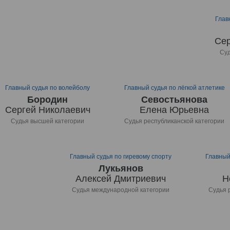
Глав
Сер
Суд
Главный судья по волейболу
Главный судья по лёгкой атлетике
Бородин
Севостьянова
Сергей Николаевич
Елена Юрьевна
Судья высшей категории
Судья республиканской категории
Главный судья по гиревому спорту
Главный
Лукьянов
Алексей Дмитриевич
Н
Судья международной категории
Судья 