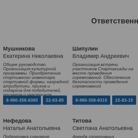
Ответствен
Мушникова
Шипулин
Екатерина Николаевна
Владимир Андреевич
Общее руководство.
Организация встречи
Организация культурной
участников Спартакиады на
программы. Приобретение
месте проведения
спортивного инвентаря,
соревнований. Обеспечение
спортивной формы, наградной
безопасности проведения
атрибутики, призов и
соревнований
подарков для победителей,
призеров и участников
Спартакиады
8-980-358-8385
22-83-85
8-980-358-8315
22-83-15
Нефедова
Титова
Наталья Анатольевна
Светлана Анатольевна
Подготовка сценария
Аренда спортивных