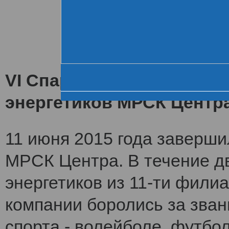
Хроника VI летне
За день до старта
Церемония открытия
VI Спартакиада заверши
энергетиков МРСК Центр
11 июня 2015 года заверши
МРСК Центра. В течение дв
энергетиков из 11-ти фили
компании боролись за зван
спорта - волейболе, футбол