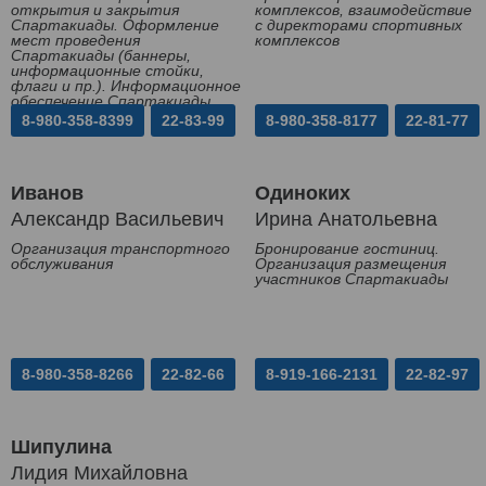
открытия и закрытия
комплексов, взаимодействие
Спартакиады. Оформление
с директорами спортивных
мест проведения
комплексов
Спартакиады (баннеры,
информационные стойки,
флаги и пр.). Информационное
обеспечение Спартакиады
8-980-358-8399
22-83-99
8-980-358-8177
22-81-77
Иванов
Одиноких
Александр Васильевич
Ирина Анатольевна
Организация транспортного
Бронирование гостиниц.
обслуживания
Организация размещения
участников Спартакиады
8-980-358-8266
22-82-66
8-919-166-2131
22-82-97
Шипулина
Лидия Михайловна