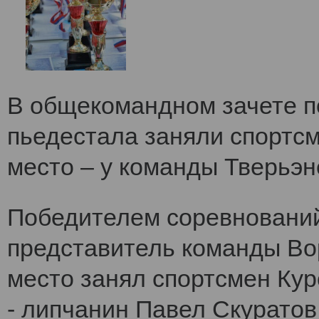
В общекомандном зачете по
пьедестала заняли спортс
место – у команды Тверьэне
Победителем соревнований
представитель команды Во
место занял спортсмен Кур
- липчанин Павел Скуратов