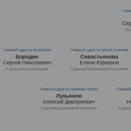
Глав
Сер
Суд
Главный судья по волейболу
Главный судья по лёгкой атлетике
Бородин
Севостьянова
Сергей Николаевич
Елена Юрьевна
Судья высшей категории
Судья республиканской категории
Главный судья по гиревому спорту
Главный
Лукьянов
Алексей Дмитриевич
Н
Судья международной категории
Судья 