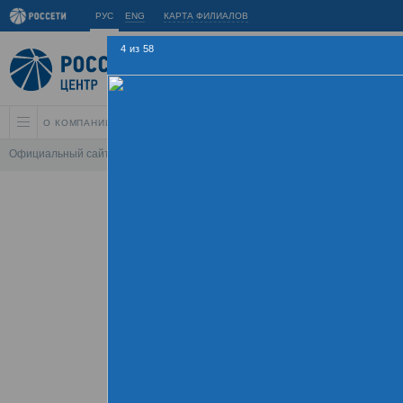
РУС
ENG
КАРТА ФИЛИАЛОВ
4
из
58
О КОМПАНИИ
АКЦИОНЕРАМ И ИНВЕСТОРАМ
УСТОЙЧИВОЕ РАЗВИ
Официальный сайт
\
Спартакиада
\
Спартакиада 2015
\
Соревнования 
Летняя Спарт
09 - 
Хроника
Фотогалерея