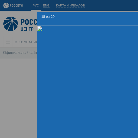
РУС
ENG
КАРТА ФИЛИАЛОВ
18
из
29
О КОМПАНИИ
АКЦИОНЕРАМ И ИНВЕСТОРАМ
УСТОЙЧИВОЕ РАЗВИ
Официальный сайт
\
Спартакиада
\
Спартакиада 2015
\
Соревнования 
Летняя Спарт
09 - 
Хроника
Фотогалерея