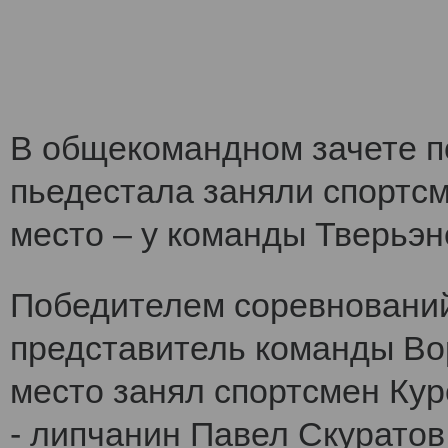
В общекомандном зачете по
пьедестала заняли спортс
место – у команды Тверьэне
Победителем соревнований
представитель команды Во
место занял спортсмен Кур
- липчанин Павел Скуратов