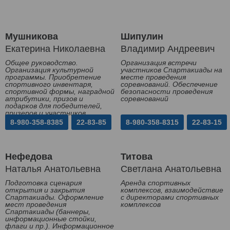
Мушникова
Шипулин
Екатерина Николаевна
Владимир Андреевич
Общее руководство.
Организация встречи
Организация культурной
участников Спартакиады на
программы. Приобретение
месте проведения
спортивного инвентаря,
соревнований. Обеспечение
спортивной формы, наградной
безопасности проведения
атрибутики, призов и
соревнований
подарков для победителей,
призеров и участников
Спартакиады
8-980-358-8385
22-83-85
8-980-358-8315
22-83-15
Нефедова
Титова
Наталья Анатольевна
Светлана Анатольевна
Подготовка сценария
Аренда спортивных
открытия и закрытия
комплексов, взаимодействие
Спартакиады. Оформление
с директорами спортивных
мест проведения
комплексов
Спартакиады (баннеры,
информационные стойки,
флаги и пр.). Информационное