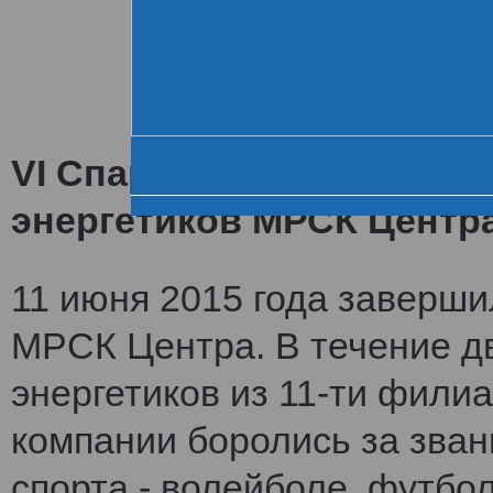
Хроника VI летне
За день до старта
Церемония открытия
VI Спартакиада заверши
энергетиков МРСК Центр
11 июня 2015 года заверши
МРСК Центра. В течение дв
энергетиков из 11-ти фили
компании боролись за зван
спорта - волейболе, футбол