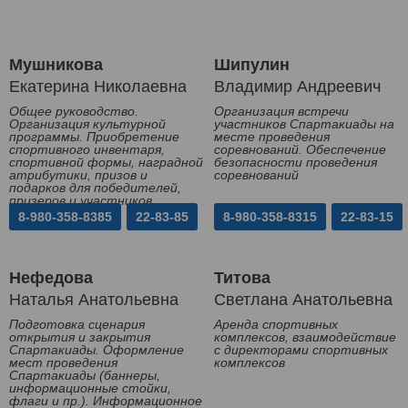
Мушникова
Шипулин
Екатерина Николаевна
Владимир Андреевич
Общее руководство.
Организация встречи
Организация культурной
участников Спартакиады на
программы. Приобретение
месте проведения
спортивного инвентаря,
соревнований. Обеспечение
спортивной формы, наградной
безопасности проведения
атрибутики, призов и
соревнований
подарков для победителей,
призеров и участников
Спартакиады
8-980-358-8385
22-83-85
8-980-358-8315
22-83-15
Нефедова
Титова
Наталья Анатольевна
Светлана Анатольевна
Подготовка сценария
Аренда спортивных
открытия и закрытия
комплексов, взаимодействие
Спартакиады. Оформление
с директорами спортивных
мест проведения
комплексов
Спартакиады (баннеры,
информационные стойки,
флаги и пр.). Информационное