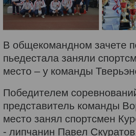
В общекомандном зачете по
пьедестала заняли спортс
место – у команды Тверьэне
Победителем соревнований
представитель команды Во
место занял спортсмен Кур
- липчанин Павел Скуратов