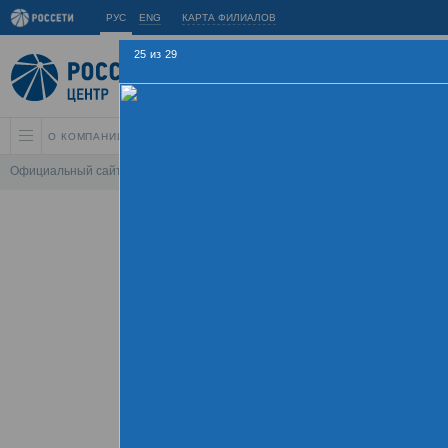
РУС
ENG
КАРТА ФИЛИАЛОВ
25
из
29
О КОМПАНИИ
АКЦИОНЕРАМ И ИНВЕСТОРАМ
УСТОЙЧИВОЕ РАЗВИ
Официальный сайт
\
Спартакиада
\
Спартакиада 2015
\
Соревнования по
Летняя Спарт
09 - 
Хроника
Фотогалерея