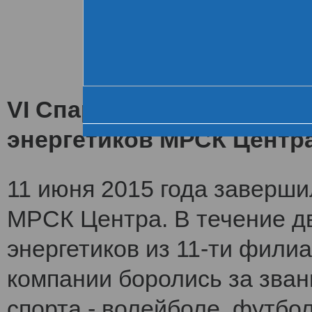
Хроника VI летне
За день до старта
Церемония открытия
VI Спартакиада заверши
энергетиков МРСК Центр
11 июня 2015 года заверши
МРСК Центра. В течение дв
энергетиков из 11-ти фили
компании боролись за зван
спорта - волейболе, футбол