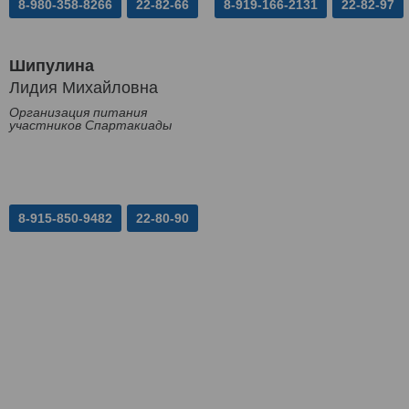
8-980-358-8266
22-82-66
8-919-166-2131
22-82-97
Шипулина
Лидия Михайловна
Организация питания
участников Спартакиады
8-915-850-9482
22-80-90