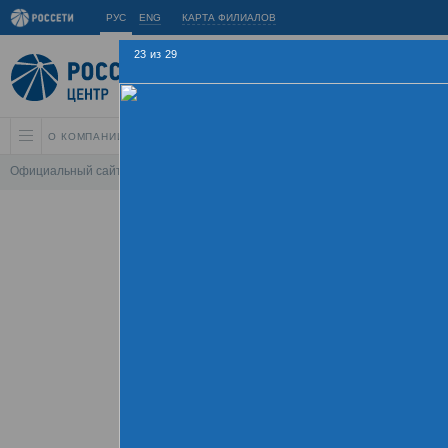
РУС
ENG
КАРТА ФИЛИАЛОВ
23
из
29
О КОМПАНИИ
АКЦИОНЕРАМ И ИНВЕСТОРАМ
УСТОЙЧИВОЕ РАЗВИ
Официальный сайт
\
Спартакиада
\
Спартакиада 2015
\
Соревнования по
Летняя Спарт
09 - 
Хроника
Фотогалерея