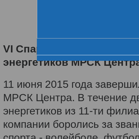
Хроника VI летне
За день до старта
Церемония открытия
VI Спартакиада заверши
энергетиков МРСК Центр
11 июня 2015 года заверши
МРСК Центра. В течение дв
энергетиков из 11-ти фили
компании боролись за зван
спорта - волейболе, футбол