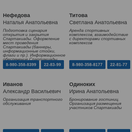
Нефедова
Титова
Наталья Анатольевна
Светлана Анатольевна
Подготовка сценария
Аренда спортивных
открытия и закрытия
комплексов, взаимодействие
Спартакиады. Оформление
с директорами спортивных
мест проведения
комплексов
Спартакиады (баннеры,
информационные стойки,
флаги и пр.). Информационное
обеспечение Спартакиады
8-980-358-8399
22-83-99
8-980-358-8177
22-81-77
Иванов
Одиноких
Александр Васильевич
Ирина Анатольевна
Организация транспортного
Бронирование гостиниц.
обслуживания
Организация размещения
участников Спартакиады