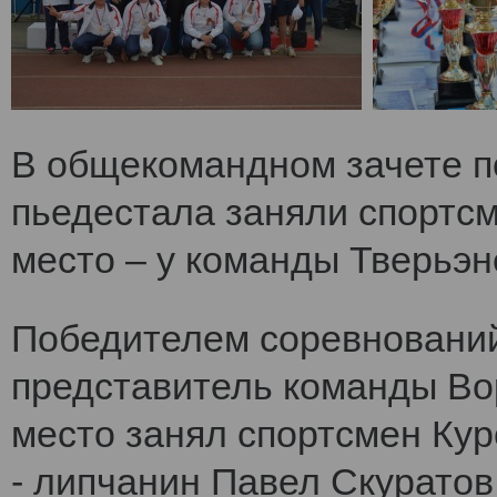
В общекомандном зачете по
пьедестала заняли спортс
место – у команды Тверьэне
Победителем соревнований
представитель команды Во
место занял спортсмен Кур
- липчанин Павел Скуратов