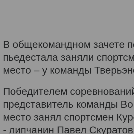
В общекомандном зачете по
пьедестала заняли спортс
место – у команды Тверьэне
Победителем соревнований
представитель команды Во
место занял спортсмен Кур
- липчанин Павел Скуратов