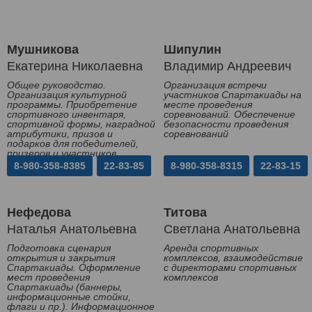
Мушникова
Шипулин
Екатерина Николаевна
Владимир Андреевич
Общее руководство.
Организация встречи
Организация культурной
участников Спартакиады на
программы. Приобретение
месте проведения
спортивного инвентаря,
соревнований. Обеспечение
спортивной формы, наградной
безопасности проведения
атрибутики, призов и
соревнований
подарков для победителей,
призеров и участников
Спартакиады
8-980-358-8385
22-83-85
8-980-358-8315
22-83-15
Нефедова
Титова
Наталья Анатольевна
Светлана Анатольевна
Подготовка сценария
Аренда спортивных
открытия и закрытия
комплексов, взаимодействие
Спартакиады. Оформление
с директорами спортивных
мест проведения
комплексов
Спартакиады (баннеры,
информационные стойки,
флаги и пр.). Информационное