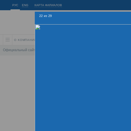
РУС
ENG
КАРТА ФИЛИАЛОВ
22
из
29
О КОМПАНИИ
АКЦИОНЕРАМ И ИНВЕСТОРАМ
УСТОЙЧИВОЕ РАЗВИ
Официальный сайт
\
Спартакиада
\
Спартакиада 2015
\
Соревнования по
Летняя Спарт
09 - 
Хроника
Фотогалерея