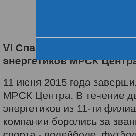
Хроника VI летне
За день до старта
Церемония открытия
VI Спартакиада заверши
энергетиков МРСК Центр
11 июня 2015 года заверши
МРСК Центра. В течение дв
энергетиков из 11-ти фили
компании боролись за зван
спорта - волейболе, футбол