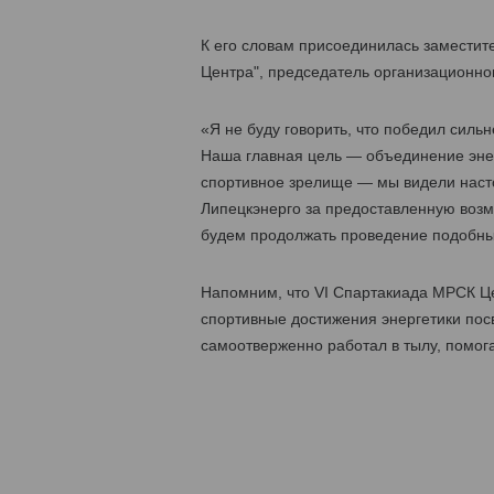
К его словам присоединилась замести
Центра", председатель организационно
«Я не буду говорить, что победил силь
Наша главная цель — объединение эне
спортивное зрелище — мы видели наст
Липецкэнерго за предоставленную возмо
будем продолжать проведение подобных
Напомним, что VI Cпартакиада МРСК Це
спортивные достижения энергетики посв
самоотверженно работал в тылу, помог