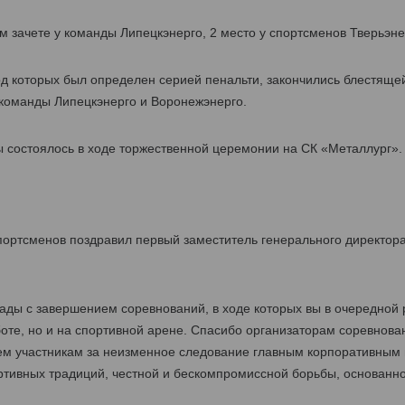
м зачете у команды Липецкэнерго, 2 место у спортсменов Тверьэнер
д которых был определен серией пенальти, закончились блестяще
 команды Липецкэнерго и Воронежэнерго.
 состоялось в ходе торжественной церемонии на СК «Металлург».
портсменов поздравил первый заместитель генерального директор
ды с завершением соревнований, в ходе которых вы в очередной р
оте, но и на спортивной арене. Спасибо организаторам соревнова
ем участникам за неизменное следование главным корпоративным
ртивных традиций, честной и бескомпромиссной борьбы, основанно