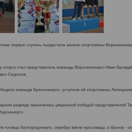
етике первую ступень пьедестала заняли спортсмены Воронежэнерг
 спорту стал представитель команды Воронежэнерго Иван Бровдий
вел Скуратов.
бедила команда Брянскэнерго, уступили ей спортсмены Липецкэнер
парном разряде закончились уверенной победой представителей Тв
Курскэнерго.
и пловцы Белгородэнерго, серебро взяли ярославцы, а бронзу - с