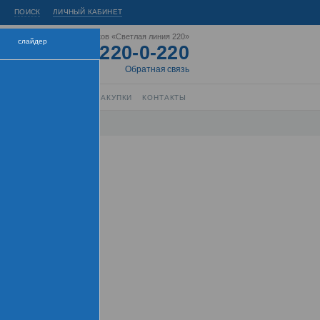
ПОИСК
ЛИЧНЫЙ КАБИНЕТ
Горячая линия энергетиков «Светлая линия 220»
слайдер
8-800-220-0-220
Короткий номер:
220
Обратная связь
РЫТИЕ ИНФОРМАЦИИ
ЗАКУПКИ
КОНТАКТЫ
нтра
торы