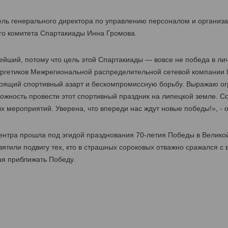
тель генерального директора по управлению персоналом и орган
го комитета Спартакиады Инна Громова.
нейший, потому что цель этой Спартакиады — вовсе не победа в ли
ргетиков Межрегиональной распределительной сетевой компании 
оящий спортивный азарт и бескомпромиссную борьбу. Выражаю ог
жность провести этот спортивный праздник на липецкой земле. Со
 мероприятий. Уверена, что впереди нас ждут новые победы!», - 
нтра прошла под эгидой празднования 70-летия Победы в Велико
ятили подвигу тех, кто в страшных сороковых отважно сражался с 
ая приближать Победу.