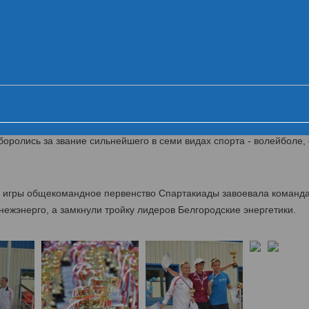
ника VI летней Спартакиады МРСК Це
Церемония открытия
Первый день
Второй день
Ц
й липецких энергетиков МРСК Центра
такиада энергетиков МРСК Центра. В течение двух дней 500 спорт
оролись за звание сильнейшего в семи видах спорта - волейболе, 
й игры общекомандное первенство Спартакиады завоевала команд
ежэнерго, а замкнули тройку лидеров Белгородские энергетики.