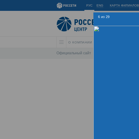
РУС
ENG
КАРТА ФИЛИАЛОВ
6
из
29
О КОМПАНИИ
АКЦИОНЕРАМ И ИНВЕС
Официальный сайт
\
Спартакиада
\
Спарта
Лет
Хрон