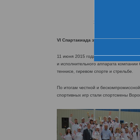
Хро
За день до старта
VI Спартакиада завершилась победо
11 июня 2015 года завершилась VI Спар
и исполнительного аппарата компании б
теннисе, гиревом спорте и стрельбе.
По итогам честной и бескомпромиссно
спортивных игр стали спортсмены Ворон