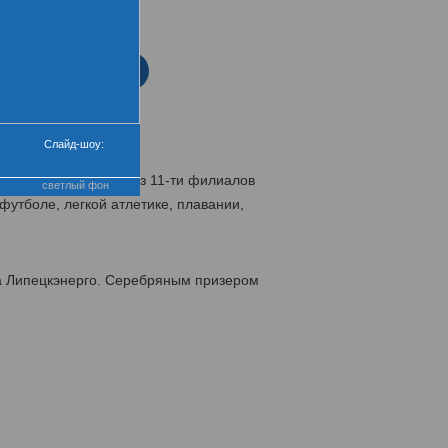
нтра
еремония закрытия
Слайд-шоу:
сменов-энергетиков из 11-ти филиалов
светлый фон
футболе, легкой атлетике, плавании,
а Липецкэнерго. Серебряным призером