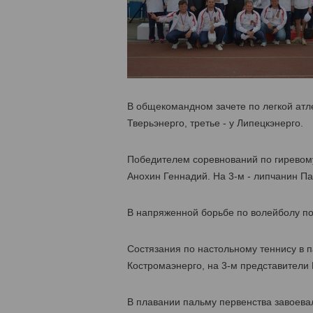
В общекомандном зачете по легкой атл
Тверьэнерго, третье - у Липецкэнерго.
Победителем соревнований по гиревому
Анохин Геннадий. На 3-м - липчанин Па
В напряженной борьбе по волейболу по
Состязания по настольному теннису в 
Костромаэнерго, на 3-м представители 
В плавании пальму первенства завоевал