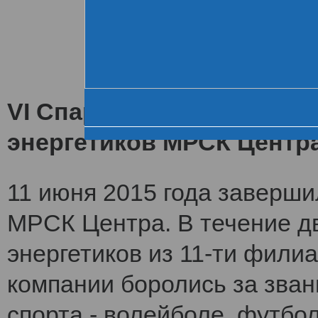
Хроника VI летне
За день до старта
Церемония открытия
VI Спартакиада заверши
энергетиков МРСК Центр
11 июня 2015 года заверши
МРСК Центра. В течение дв
энергетиков из 11-ти фили
компании боролись за зван
спорта - волейболе, футбол