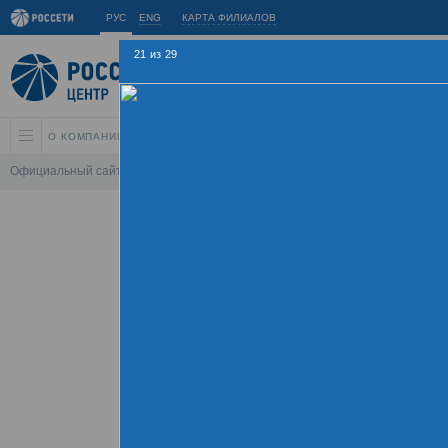
РУС
ENG
КАРТА ФИЛИАЛОВ
21
из
29
О КОМПАНИИ
АКЦИОНЕРАМ И ИНВЕСТОРАМ
УСТОЙЧИВОЕ РАЗВИ
Официальный сайт
\
Спартакиада
\
Спартакиада 2015
\
Соревнования по
Летняя Спарт
09 - 
Хроника
Фотогалерея