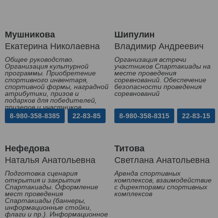
Мушникова
Шипулин
Екатерина Николаевна
Владимир Андреевич
Общее руководство.
Организация встречи
Организация культурной
участников Спартакиады на
программы. Приобретение
месте проведения
спортивного инвентаря,
соревнований. Обеспечение
спортивной формы, наградной
безопасности проведения
атрибутики, призов и
соревнований
подарков для победителей,
призеров и участников
Спартакиады
8-980-358-8385
22-83-85
8-980-358-8315
22-83-15
Нефедова
Титова
Наталья Анатольевна
Светлана Анатольевна
Подготовка сценария
Аренда спортивных
открытия и закрытия
комплексов, взаимодействие
Спартакиады. Оформление
с директорами спортивных
мест проведения
комплексов
Спартакиады (баннеры,
информационные стойки,
флаги и пр.). Информационное