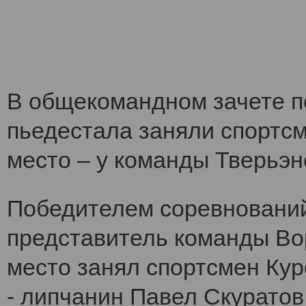
В общекомандном зачете по
пьедестала заняли спортс
место – у команды Тверьэне
Победителем соревнований
представитель команды Во
место занял спортсмен Кур
- липчанин Павел Скуратов