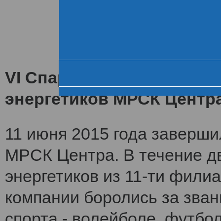
Хроника VI летне
За день до старта
Церемония открытия
VI Спартакиада заверши
энергетиков МРСК Центр
11 июня 2015 года заверши
МРСК Центра. В течение дв
энергетиков из 11-ти фили
компании боролись за зван
спорта - волейболе, футбол