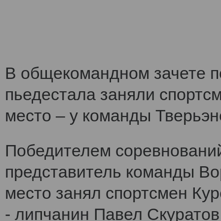
В общекомандном зачете по
пьедестала заняли спортс
место – у команды Тверьэне
Победителем соревнований
представитель команды Во
место занял спортсмен Кур
- липчанин Павел Скуратов