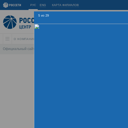
РУС
ENG
КАРТА ФИЛИАЛОВ
5
из
29
О КОМПАНИИ
АКЦИОНЕРАМ И ИНВЕСТОРАМ
УСТОЙЧИВОЕ РАЗВИ
Официальный сайт
\
Спартакиада
\
Спартакиада 2015
\
Соревнования по
Летняя Спарт
09 - 
Хроника
Фотогалерея