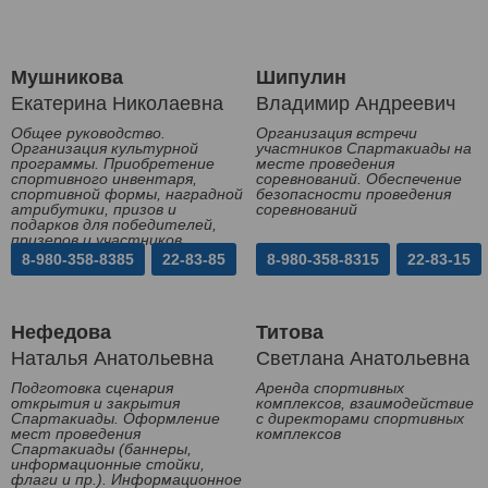
Мушникова
Шипулин
Екатерина Николаевна
Владимир Андреевич
Общее руководство.
Организация встречи
Организация культурной
участников Спартакиады на
программы. Приобретение
месте проведения
спортивного инвентаря,
соревнований. Обеспечение
спортивной формы, наградной
безопасности проведения
атрибутики, призов и
соревнований
подарков для победителей,
призеров и участников
Спартакиады
8-980-358-8385
22-83-85
8-980-358-8315
22-83-15
Нефедова
Титова
Наталья Анатольевна
Светлана Анатольевна
Подготовка сценария
Аренда спортивных
открытия и закрытия
комплексов, взаимодействие
Спартакиады. Оформление
с директорами спортивных
мест проведения
комплексов
Спартакиады (баннеры,
информационные стойки,
флаги и пр.). Информационное