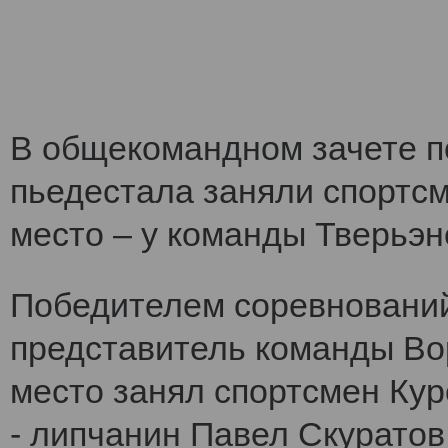
В общекомандном зачете по
пьедестала заняли спортс
место – у команды Тверьэне
Победителем соревнований
представитель команды Во
место занял спортсмен Кур
- липчанин Павел Скуратов