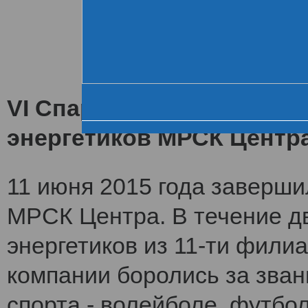
Хроника VI летне
За день до старта
Церемония открытия
VI Спартакиада заверши
энергетиков МРСК Центр
11 июня 2015 года заверши
МРСК Центра. В течение дв
энергетиков из 11-ти фили
компании боролись за зван
спорта - волейболе, футбол