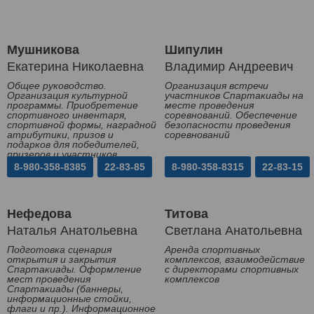
Мушникова
Шипулин
Екатерина Николаевна
Владимир Андреевич
Общее руководство.
Организация встречи
Организация культурной
участников Спартакиады на
программы. Приобретение
месте проведения
спортивного инвентаря,
соревнований. Обеспечение
спортивной формы, наградной
безопасности проведения
атрибутики, призов и
соревнований
подарков для победителей,
призеров и участников
Спартакиады
8-980-358-8385
22-83-85
8-980-358-8315
22-83-15
Нефедова
Титова
Наталья Анатольевна
Светлана Анатольевна
Подготовка сценария
Аренда спортивных
открытия и закрытия
комплексов, взаимодействие
Спартакиады. Оформление
с директорами спортивных
мест проведения
комплексов
Спартакиады (баннеры,
информационные стойки,
флаги и пр.). Информационное