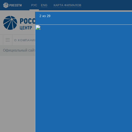
РУС
ENG
КАРТА ФИЛИАЛОВ
2
из
29
О КОМПАНИИ
АКЦИОНЕРАМ И ИНВЕСТОРАМ
УСТОЙЧИВОЕ РАЗВИ
Официальный сайт
\
Спартакиада
\
Спартакиада 2015
\
Соревнования по
Летняя Спарт
09 - 
Хроника
Фотогалерея