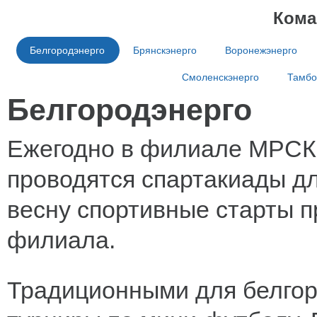
Кома
Белгородэнерго
Брянскэнерго
Воронежэнерго
Смоленскэнерго
Тамбо
Белгородэнерго
Ежегодно в филиале МРСК 
проводятся спартакиады д
весну спортивные старты п
филиала.
Традиционными для белгор