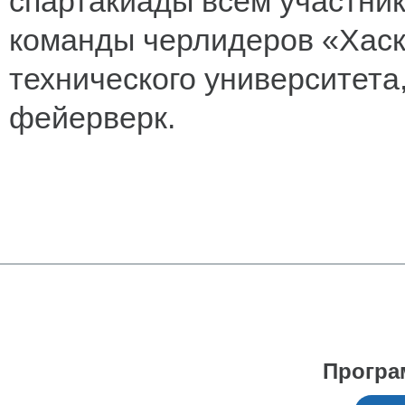
спартакиады всем участни
команды черлидеров «Хаск
технического университета
фейерверк.
Програ