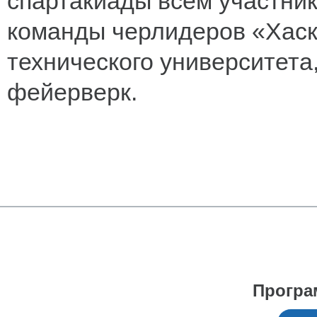
спартакиады всем участни
команды черлидеров «Хаск
технического университета
фейерверк.
Програ