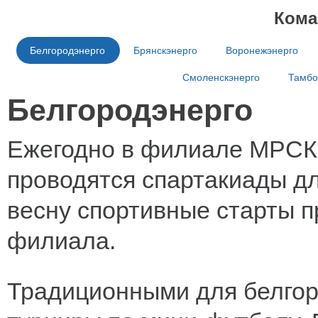
Кома
Белгородэнерго
Брянскэнерго
Воронежэнерго
Смоленскэнерго
Тамбо
Белгородэнерго
Ежегодно в филиале МРСК 
проводятся спартакиады д
весну спортивные старты п
филиала.
Традиционными для белгор