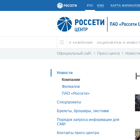
РУС
ENG
КАРТА ФИЛИАЛОВ
О КОМПАНИИ
АКЦИОНЕРАМ И ИНВЕС
Официальный сайт
\
Пресс-центр
\
Новост
Новости
Компании
Филиалов
ПАО «Россети»
Спецпроекты
Буклеты, брошюры, листовки
Порядок запроса информации для
СМИ
Контакты пресс-центра