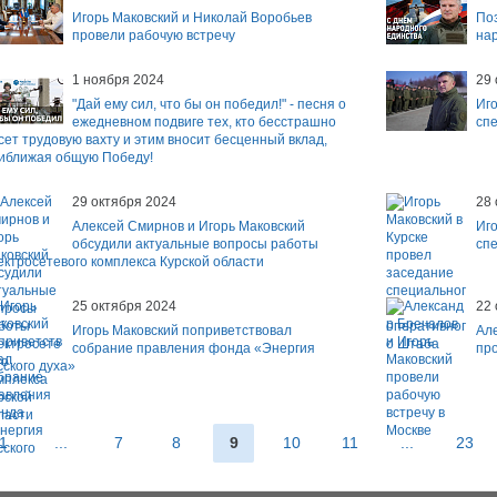
Игорь Маковский и Николай Воробьев
По
провели рабочую встречу
нар
1 ноября 2024
29 
"Дай ему сил, что бы он победил!" - песня о
Иг
ежедневном подвиге тех, кто бесстрашно
спе
сет трудовую вахту и этим вносит бесценный вклад,
иближая общую Победу!
29 октября 2024
28 
Алексей Смирнов и Игорь Маковский
Иго
обсудили актуальные вопросы работы
сп
ектросетевого комплекса Курской области
25 октября 2024
22 
Игорь Маковский поприветствовал
Але
собрание правления фонда «Энергия
про
сского духа»
1
...
7
8
9
10
11
...
23