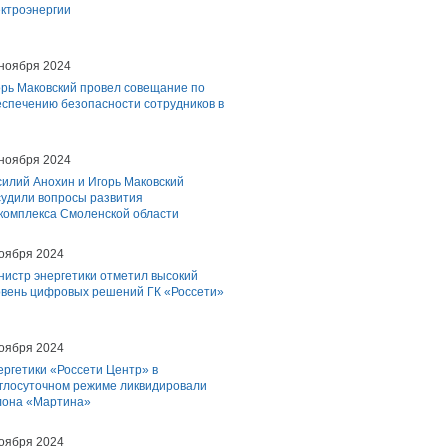
ектроэнергии
 ноября 2024
орь Маковский провел совещание по
еспечению безопасности сотрудников в
 ноября 2024
силий Анохин и Игорь Маковский
судили вопросы развития
 комплекса Смоленской области
ноября 2024
нистр энергетики отметил высокий
овень цифровых решений ГК «Россети»
ноября 2024
ргетики «Россети Центр» в
углосуточном режиме ликвидировали
лона «Мартина»
ноября 2024