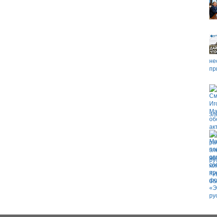
не
пр
эл
ру