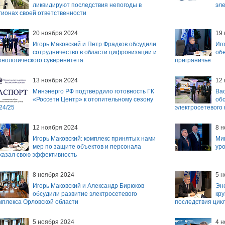
ликвидируют последствия непогоды в
эл
гионах своей ответственности
20 ноября 2024
19
Игорь Маковский и Петр Фрадков обсудили
Иг
сотрудничество в области цифровизации и
об
хнологического суверенитета
приграничье
13 ноября 2024
12
Минэнерго РФ подтвердило готовность ГК
Ва
«Россети Центр» к отопительному сезону
об
24/25
электросетевого
12 ноября 2024
8 
Игорь Маковский: комплекс принятых нами
Ми
мер по защите объектов и персонала
ур
казал свою эффективность
8 ноября 2024
5 
Игорь Маковский и Александр Бирюков
Эне
обсудили развитие электросетевого
кр
мплекса Орловской области
последствия цик
5 ноября 2024
4 