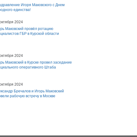
здравление Игоря Маковского с Днем
одного единства!
октября 2024
орь Маковский провёл ротацию
циалистов ГБР в Курской области
октября 2024
рь Маковский в Курске провел заседание
ециального оперативного Штаба
октября 2024
ксандр Бречалов и Игорь Маковский
вели рабочую встречу в Москве