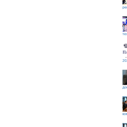
ре
те
20
до
ко