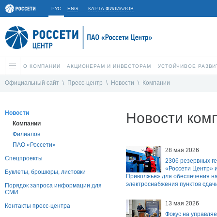
РУС
ENG
КАРТА ФИЛИАЛОВ
О КОМПАНИИ
АКЦИОНЕРАМ И ИНВЕСТОРАМ
УСТОЙЧИВОЕ РАЗВИ
Официальный сайт
\
Пресс-центр
\
Новости
\
Компании
Новости
Новости ком
Компании
Филиалов
ПАО «Россети»
28 мая 2026
Спецпроекты
2306 резервных г
«Россети Центр» и
Буклеты, брошюры, листовки
Приволжье» для обеспечения н
электроснабжения пунктов сдач
Порядок запроса информации для
СМИ
13 мая 2026
Контакты пресс-центра
Фокус на управля