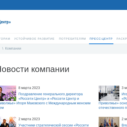
ТОРАМ
УСТОЙЧИВОЕ РАЗВИТИЕ
ПОТРЕБИТЕЛЯМ
ПРЕСС-ЦЕНТР
РАСК
и
\
Компании
Новости компании
8 марта 2023
3 м
Поздравление генерального директора
Иг
«Россети Центр» и «Россети Центр и
«Ро
иволжье» Игоря Маковского с Международным женским
Приволжье» осно
ем
отечественного 
2 марта 2023
2 м
Участники стратегической сессии «Россети
Вл