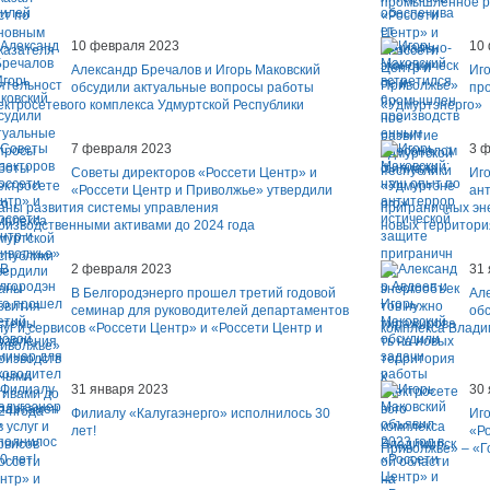
промышленное ра
10 февраля 2023
10
Александр Бречалов и Игорь Маковский
Иго
обсудили актуальные вопросы работы
пр
ектросетевого комплекса Удмуртской Республики
«Удмуртэнерго»
7 февраля 2023
3 
Советы директоров «Россети Центр» и
Иго
«Россети Центр и Приволжье» утвердили
ан
аны развития системы управления
приграничных эн
оизводственными активами до 2024 года
новых территори
2 февраля 2023
31
В Белгородэнерго прошел третий годовой
Але
семинар для руководителей департаментов
об
луг и сервисов «Россети Центр» и «Россети Центр и
комплекса Влади
иволжье»
31 января 2023
30
Филиалу «Калугаэнерго» исполнилось 30
Иго
лет!
«Ро
Приволжье» – «Г