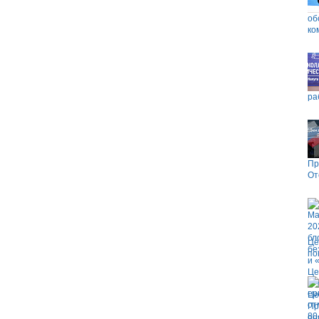
об
ко
ра
Пр
От
Це
по