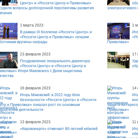
Центр» и «Россети Центр и Приволжье»
об
судили вопросы долгосрочной перспективы развития
электросетевого
мпании
1 марта 2023
1 м
В рамках IX Коллегии «Россети Центр» и
Иго
«Россети Центр и Приволжье» лучшим
«Ро
ботникам вручены награды
Приволжье»
23 февраля 2023
17
Поздравление генерального директора
Удм
«Россети Центр» и «Россети Центр и
об
иволжье» Игоря Маковского с Днем защитника
ечества
16 февраля 2023
14
Игорь Маковский: в 2022 году блок
Иго
безопасности «Россети Центр» и «Россети
ко
нтр и Приволжье» показал рост по основным
защите интересо
казателям деятельности
Приволжье»
13 февраля 2023
11
«Кировэнерго» отмечает 80-летний юбилей
Иго
об