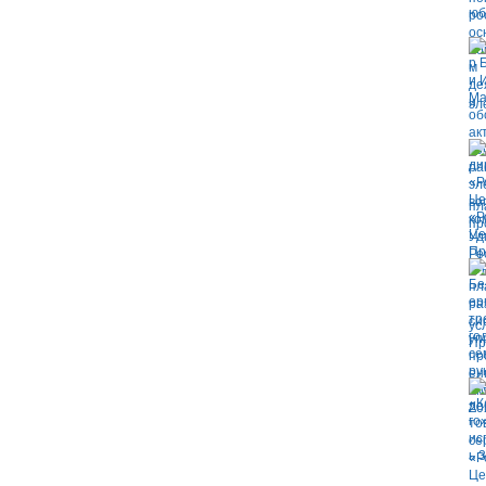
эл
пл
пр
ус
Пр