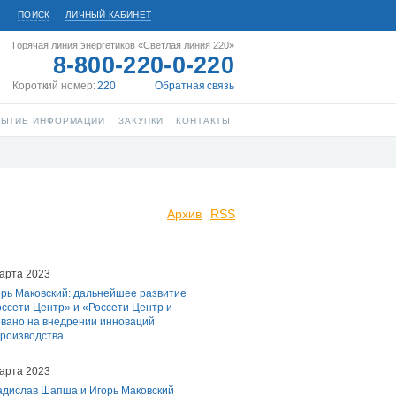
ПОИСК
ЛИЧНЫЙ КАБИНЕТ
Горячая линия энергетиков «Светлая линия 220»
8-800-220-0-220
Короткий номер:
220
Обратная связь
РЫТИЕ ИНФОРМАЦИИ
ЗАКУПКИ
КОНТАКТЫ
Архив
RSS
арта 2023
орь Маковский: дальнейшее развитие
ссети Центр» и «Россети Центр и
вано на внедрении инноваций
производства
арта 2023
адислав Шапша и Игорь Маковский