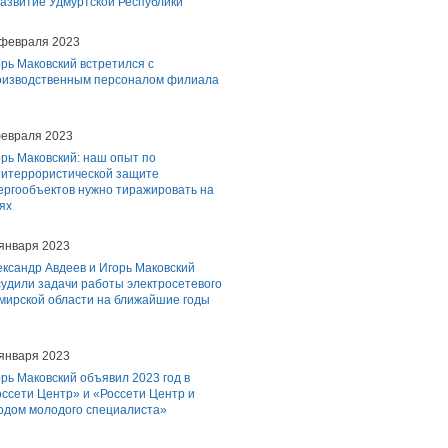
звитие Удмуртской Республики
 февраля 2023
рь Маковский встретился с
оизводственным персоналом филиала
февраля 2023
рь Маковский: наш опыт по
титеррористической защите
ергообъектов нужно тиражировать на
ях
 января 2023
ксандр Авдеев и Игорь Маковский
судили задачи работы электросетевого
мирской области на ближайшие годы
 января 2023
рь Маковский объявил 2023 год в
ссети Центр» и «Россети Центр и
одом молодого специалиста»