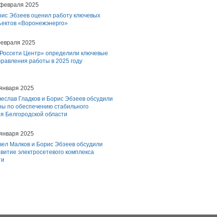
 февраля 2025
рис Эбзеев оценил работу ключевых
ъектов «Воронежэнерго»
февраля 2025
«Россети Центр» определили ключевые
равления работы в 2025 году
 января 2025
еслав Гладков и Борис Эбзеев обсудили
ры по обеспечению стабильного
я Белгородской области
 января 2025
вел Малков и Борис Эбзеев обсудили
витие электросетевого комплекса
ти