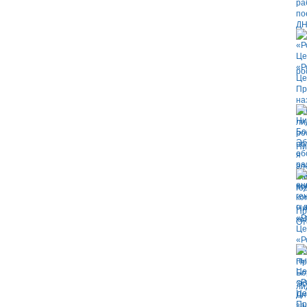
ро
Ни
Пр
От
ли