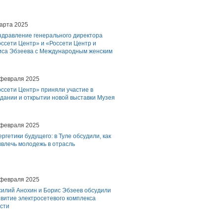
арта 2025
здравление генерального директора
ссети Центр» и «Россети Центр и
иса Эбзеева с Международным женским
 февраля 2025
ссети Центр» приняли участие в
дании и открытии новой выставки Музея
 февраля 2025
ргетики будущего: в Туле обсудили, как
влечь молодежь в отрасль
 февраля 2025
силий Анохин и Борис Эбзеев обсудили
витие электросетевого комплекса
сти