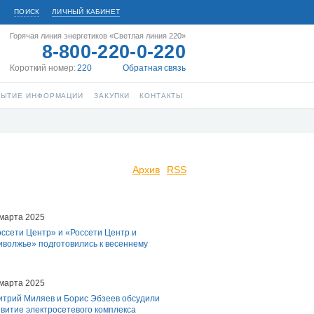
ПОИСК
ЛИЧНЫЙ КАБИНЕТ
Горячая линия энергетиков «Светлая линия 220»
8-800-220-0-220
Короткий номер:
220
Обратная связь
РЫТИЕ ИНФОРМАЦИИ
ЗАКУПКИ
КОНТАКТЫ
Архив
RSS
 марта 2025
ссети Центр» и «Россети Центр и
иволжье» подготовились к весеннему
 марта 2025
итрий Миляев и Борис Эбзеев обсудили
витие электросетевого комплекса