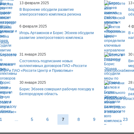
13 февраля 2025
13
В Воронеже обсудили развитие
Бо
электросетевого комплекса региона
об
6 февраля 2025
4 
Игорь Артамонов и Борис Эбзеев обсудили
В 
развитие электросетевого комплекса
нап
гиона
31 января 2025
30
Состоялось подписание новых
Вяч
коллективных договоров ПАО «Россети
ме
нтр» и ПАО «Россети Центр и Приволжье»
электроснабжени
30 января 2025
28
Борис Эбзеев совершил рабочую поездку в
Па
Белгородскую область
раз
Рязанской облас
1
...
5
6
7
8
9
...
23