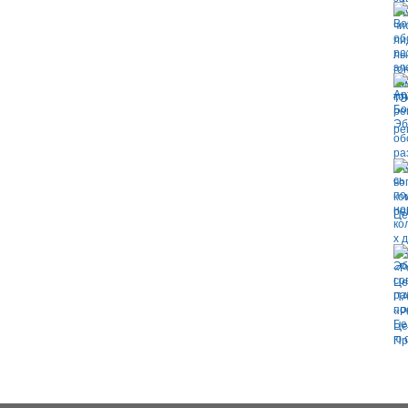
ре
Це