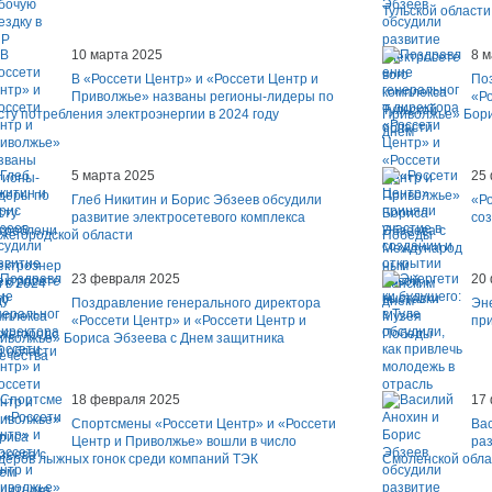
Тульской области
10 марта 2025
8 м
В «Россети Центр» и «Россети Центр и
По
Приволжье» названы регионы-лидеры по
«Ро
сту потребления электроэнергии в 2024 году
Приволжье» Бор
днем
5 марта 2025
25
Глеб Никитин и Борис Эбзеев обсудили
«Ро
развитие электросетевого комплекса
соз
жегородской области
Победы
23 февраля 2025
20
Поздравление генерального директора
Эне
«Россети Центр» и «Россети Центр и
при
иволжье» Бориса Эбзеева с Днем защитника
ечества
18 февраля 2025
17
Спортсмены «Россети Центр» и «Россети
Ва
Центр и Приволжье» вошли в число
раз
деров лыжных гонок среди компаний ТЭК
Смоленской обла