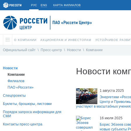
РУС
ENG
КАРТА ФИЛИАЛОВ
О КОМПАНИИ
АКЦИОНЕРАМ И ИНВЕСТОРАМ
УСТОЙЧИВОЕ РАЗВИ
Официальный сайт
\
Пресс-центр
\
Новости
\
Компании
Новости
Новости ком
Компании
Филиалов
ПАО «Россети»
1 августа 2025
Спецпроекты
Энергетики «Росс
Центр и Приволжь
Буклеты, брошюры, листовки
участвуют в масштабных учениях
Порядок запроса информации для
СМИ
16 июля 2025
Контакты пресс-центра
Борис Эбзеев сов
новые субъекты Р