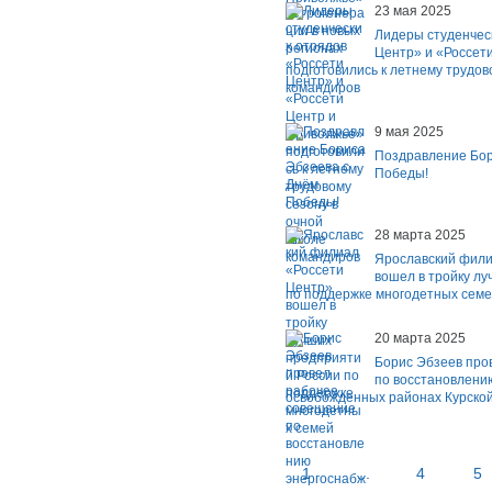
23 мая 2025
Лидеры студенчес
Центр» и «Россет
подготовились к летнему трудов
командиров
9 мая 2025
Поздравление Бор
Победы!
28 марта 2025
Ярославский фили
вошел в тройку л
по поддержке многодетных сем
20 марта 2025
Борис Эбзеев про
по восстановлени
освобожденных районах Курской
1
...
4
5