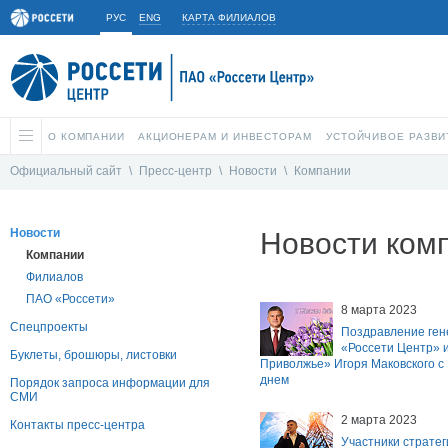
РУС
ENG
КАРТА ФИЛИАЛОВ
О КОМПАНИИ
АКЦИОНЕРАМ И ИНВЕСТОРАМ
УСТОЙЧИВОЕ РАЗВИ
Официальный сайт
\
Пресс-центр
\
Новости
\
Компании
Новости
Новости ком
Компании
Филиалов
ПАО «Россети»
8 марта 2023
Спецпроекты
Поздравление ген
«Россети Центр» и
Буклеты, брошюры, листовки
Приволжье» Игоря Маковского 
днем
Порядок запроса информации для
СМИ
2 марта 2023
Контакты пресс-центра
Участники стратег