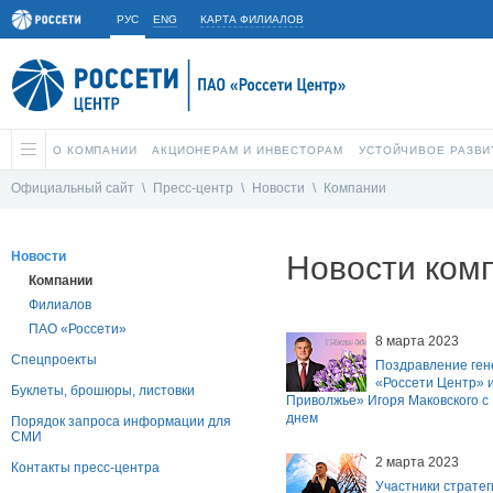
РУС
ENG
КАРТА ФИЛИАЛОВ
О КОМПАНИИ
АКЦИОНЕРАМ И ИНВЕСТОРАМ
УСТОЙЧИВОЕ РАЗВИ
Официальный сайт
\
Пресс-центр
\
Новости
\
Компании
Новости
Новости ком
Компании
Филиалов
ПАО «Россети»
8 марта 2023
Спецпроекты
Поздравление ген
«Россети Центр» и
Буклеты, брошюры, листовки
Приволжье» Игоря Маковского 
днем
Порядок запроса информации для
СМИ
2 марта 2023
Контакты пресс-центра
Участники стратег