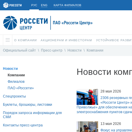
РУС
ENG
КАРТА ФИЛИАЛОВ
О КОМПАНИИ
АКЦИОНЕРАМ И ИНВЕСТОРАМ
УСТОЙЧИВОЕ РАЗВИ
Официальный сайт
\
Пресс-центр
\
Новости
\
Компании
Новости
Новости ком
Компании
Филиалов
ПАО «Россети»
28 мая 2026
Спецпроекты
2306 резервных г
«Россети Центр» и
Буклеты, брошюры, листовки
Приволжье» для обеспечения н
электроснабжения пунктов сдач
Порядок запроса информации для
СМИ
13 мая 2026
Контакты пресс-центра
Фокус на управля