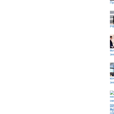
Пр
РФ
вы
эн
ко
эн
ин
Пр