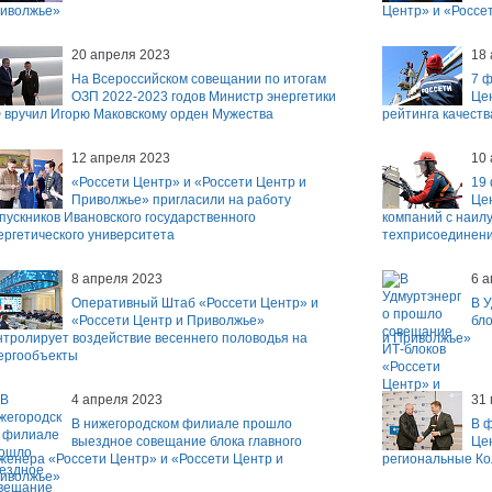
иволжье»
Центр» и «Россе
20 апреля 2023
18
На Всероссийском совещании по итогам
7 
ОЗП 2022-2023 годов Министр энергетики
Це
 вручил Игорю Маковскому орден Мужества
рейтинга качеств
12 апреля 2023
10
«Россети Центр» и «Россети Центр и
19
Приволжье» пригласили на работу
Це
пускников Ивановского государственного
компаний с наилу
ергетического университета
техприсоединени
8 апреля 2023
6 
Оперативный Штаб «Россети Центр» и
В 
«Россети Центр и Приволжье»
бло
нтролирует воздействие весеннего половодья на
и Приволжье»
ергообъекты
4 апреля 2023
31
В нижегородском филиале прошло
В 
выездное совещание блока главного
Це
женера «Россети Центр» и «Россети Центр и
региональные Ко
иволжье»