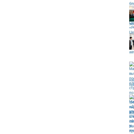
эн
ав
на
пр
вз