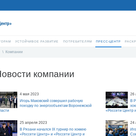
ТОРАМ
УСТОЙЧИВОЕ РАЗВИТИЕ
ПОТРЕБИТЕЛЯМ
ПРЕСС-ЦЕНТР
РАСК
и
\
Компании
Новости компании
4 мая 2023
26
Игорь Маковский совершил рабочую
В Р
поездку по энергообъектам Воронежской
хок
ласти
«Россети Центр 
25 апреля 2023
24
В Рязани начался IX турнир по хоккею
Иго
«Россети Центр» и «Россети Центр и
Со