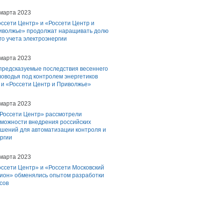
 марта 2023
ссети Центр» и «Россети Центр и
иволжье» продолжат наращивать долю
го учета электроэнергии
 марта 2023
предсказуемые последствия весеннего
оводья под контролем энергетиков
 и «Россети Центр и Приволжье»
 марта 2023
«Россети Центр» рассмотрели
зможности внедрения российских
шений для автоматизации контроля и
ргии
 марта 2023
ссети Центр» и «Россети Московский
гион» обменялись опытом разработки
сов