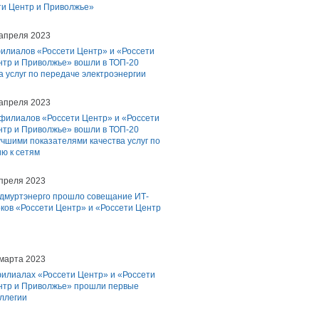
ти Центр и Приволжье»
 апреля 2023
филиалов «Россети Центр» и «Россети
нтр и Приволжье» вошли в ТОП-20
а услуг по передаче электроэнергии
 апреля 2023
 филиалов «Россети Центр» и «Россети
нтр и Приволжье» вошли в ТОП-20
чшими показателями качества услуг по
ю к сетям
апреля 2023
Удмуртэнерго прошло совещание ИТ-
ков «Россети Центр» и «Россети Центр
 марта 2023
филиалах «Россети Центр» и «Россети
нтр и Приволжье» прошли первые
ллегии