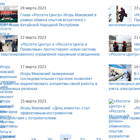
28 марта 2023
23
Глава «Россети Центр» Игорь Маковский в
«Ро
рамках обмена опытом встретился с
Пр
ергетиками Китайской Народной Республики
интеллектуально
22 марта 2023
21
«Россети Центр» и «Россети Центр и
Не
Приволжье» протестируют новую систему
пол
томатизированного управления наружным освещением
«Россети Центр»
17 марта 2023
16
Игорь Маковский: выверенная
В 
последовательная стратегия позволяет
во
м грамотно корректировать алгоритмы своей работы в
беспроводных ре
играничных регионах
учета электроэне
15 марта 2023
10
Игорь Маковский: «День клиента» стал
«Ро
эффективным инструментом
ре
аимодействия с потребителями
клиентских серви
1
...
19
20
21
22
23