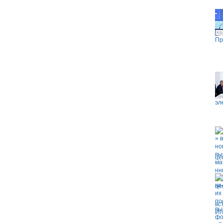
Пр
эл
це
вс
Иг