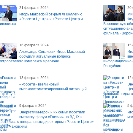
21 февраля 2024
20
Игорь Маковский открыл XI Коллегию
Ми
«Россети Центр» и «Россети Центр и
Фед
иволжье»
Воронежскую обл
ситуационно-ана
филиала «Ворон
16 февраля 2024
15
Александр Соколов и Игорь Маковский
Иго
обсудили актуальные вопросы
вв
ектросетевого комплекса в регионе
информационно-т
Республике
13 февраля 2024
12
«Россети» ввели новый
Эне
высокоавтоматизированный питающий
Цен
нтр в Туле
условиях надвиг
9 февраля 2024
5 
Энергетики-герои и их семьи посетили
Иго
выставку-форум «Россия» на ВДНХ и
мо
третились с генеральным директором «Россети Центр»
орем Маковским