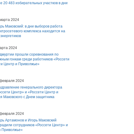
е 20 483 избирательных участков в дни
 марта 2024
рь Маковский: в дни выборов работа
ктросетевого комплекса находится на
 энергетиков
арта 2024
Удмуртии прошли соревнования по
жным гонкам среди работников «Россети
ти Центр и Приволжье»
 февраля 2024
здравление генерального директора
ссети Центр» и «Россети Центр и
я Маковского с Днем защитника
 февраля 2024
рь Артамонов и Игорь Маковский
радили сотрудников «Россети Центр» и
и Приволжье»