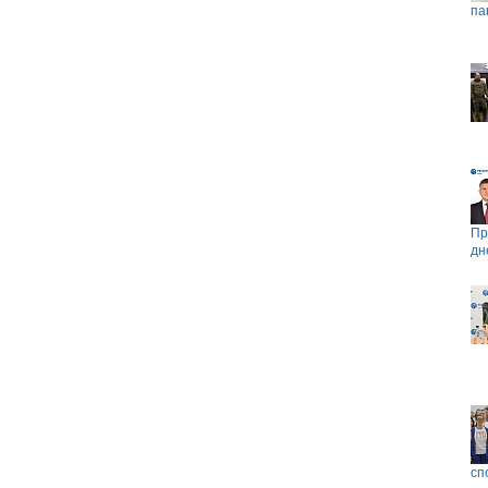
па
Пр
дн
сп