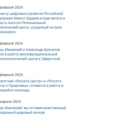
 февраля 2024
нистр цифрового развития Российской
ерации Максут Шадаев в ходе визита в
асть посетил Региональный
литический центр, созданный на базе
ежэнерго»
 февраля 2024
рь Маковский и Александр Бречалов
ели в работу многофункциональный
ехнологический центр в Удмуртской
 февраля 2024
ргетики «Россети Центр» и «Россети
тр и Приволжье» готовятся к работе в
ающейся непогоды
февраля 2024
рь Маковский: мы готовим качественный
лодежный кадровый резерв