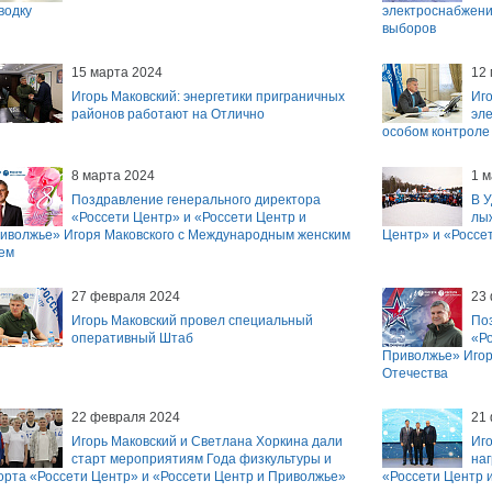
водку
электроснабжени
выборов
15 марта 2024
12
Игорь Маковский: энергетики приграничных
Иго
районов работают на Отлично
эле
особом контроле
8 марта 2024
1 м
Поздравление генерального директора
В 
«Россети Центр» и «Россети Центр и
лы
иволжье» Игоря Маковского с Международным женским
Центр» и «Россе
ем
27 февраля 2024
23
Игорь Маковский провел специальный
По
оперативный Штаб
«Ро
Приволжье» Игор
Отечества
22 февраля 2024
21
Игорь Маковский и Светлана Хоркина дали
Иго
старт мероприятиям Года физкультуры и
наг
орта «Россети Центр» и «Россети Центр и Приволжье»
«Россети Центр 