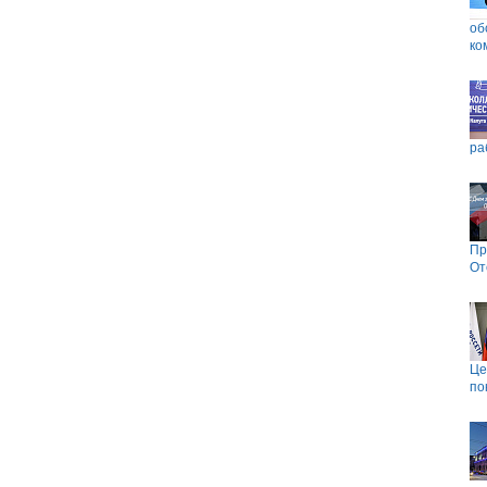
об
ко
ра
Пр
От
Це
по