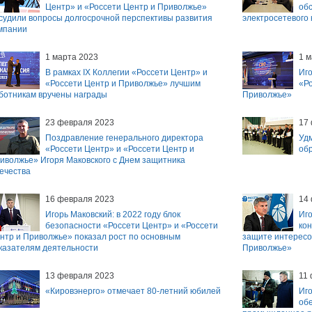
Центр» и «Россети Центр и Приволжье»
об
судили вопросы долгосрочной перспективы развития
электросетевого
мпании
1 марта 2023
1 м
В рамках IX Коллегии «Россети Центр» и
Иго
«Россети Центр и Приволжье» лучшим
«Ро
ботникам вручены награды
Приволжье»
23 февраля 2023
17
Поздравление генерального директора
Удм
«Россети Центр» и «Россети Центр и
об
иволжье» Игоря Маковского с Днем защитника
ечества
16 февраля 2023
14
Игорь Маковский: в 2022 году блок
Иго
безопасности «Россети Центр» и «Россети
ко
нтр и Приволжье» показал рост по основным
защите интересо
казателям деятельности
Приволжье»
13 февраля 2023
11
«Кировэнерго» отмечает 80-летний юбилей
Иго
об