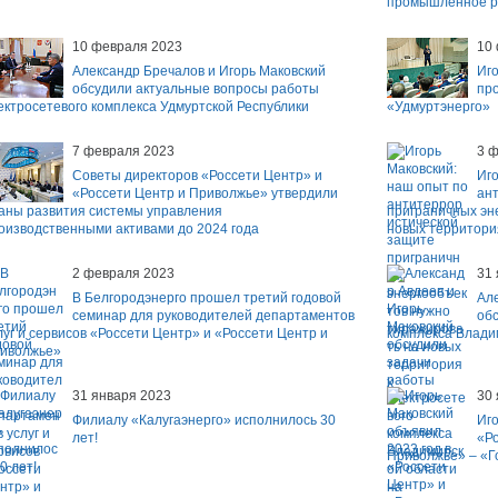
промышленное ра
10 февраля 2023
10
Александр Бречалов и Игорь Маковский
Иго
обсудили актуальные вопросы работы
пр
ектросетевого комплекса Удмуртской Республики
«Удмуртэнерго»
7 февраля 2023
3 
Советы директоров «Россети Центр» и
Иго
«Россети Центр и Приволжье» утвердили
ан
аны развития системы управления
приграничных эн
оизводственными активами до 2024 года
новых территори
2 февраля 2023
31
В Белгородэнерго прошел третий годовой
Але
семинар для руководителей департаментов
об
луг и сервисов «Россети Центр» и «Россети Центр и
комплекса Влади
иволжье»
31 января 2023
30
Филиалу «Калугаэнерго» исполнилось 30
Иго
лет!
«Ро
Приволжье» – «Г