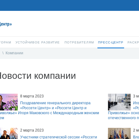
ТОРАМ
УСТОЙЧИВОЕ РАЗВИТИЕ
ПОТРЕБИТЕЛЯМ
ПРЕСС-ЦЕНТР
РАСК
и
\
Компании
Новости компании
8 марта 2023
3 м
Поздравление генерального директора
Иг
«Россети Центр» и «Россети Центр и
«Ро
иволжье» Игоря Маковского с Международным женским
Приволжье» осно
ем
отечественного 
2 марта 2023
2 м
Участники стратегической сессии «Россети
Вл