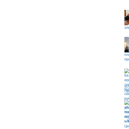
эл
пл
пр
ус
Пр