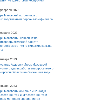
звитие Удмуртской Республики
 февраля 2023
рь Маковский встретился с
оизводственным персоналом филиала
февраля 2023
рь Маковский: наш опыт по
титеррористической защите
ергообъектов нужно тиражировать на
ях
 января 2023
ксандр Авдеев и Игорь Маковский
судили задачи работы электросетевого
мирской области на ближайшие годы
 января 2023
рь Маковский объявил 2023 год в
ссети Центр» и «Россети Центр и
одом молодого специалиста»