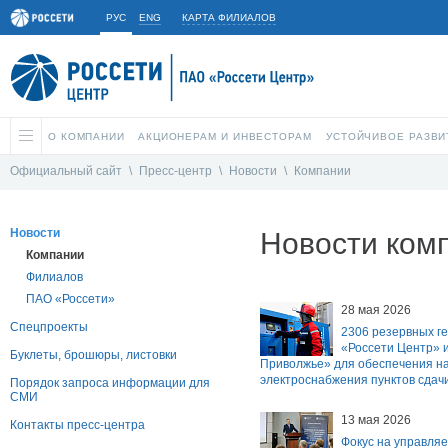
РУС
ENG
КАРТА ФИЛИАЛОВ
О КОМПАНИИ
АКЦИОНЕРАМ И ИНВЕСТОРАМ
УСТОЙЧИВОЕ РАЗВИ
Официальный сайт
\
Пресс-центр
\
Новости
\
Компании
Новости
Новости ком
Компании
Филиалов
ПАО «Россети»
28 мая 2026
Спецпроекты
2306 резервных г
«Россети Центр» и
Буклеты, брошюры, листовки
Приволжье» для обеспечения н
электроснабжения пунктов сдач
Порядок запроса информации для
СМИ
13 мая 2026
Контакты пресс-центра
Фокус на управля